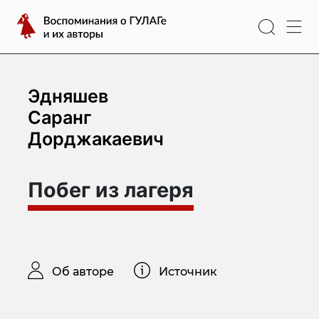
Перейти
Воспоминания
к
о
содержимому
ГУЛАГе
и
их
Эдняшев
авторы
Саранг
Дорджакаевич
Побег из лагеря
Об авторе
Источник