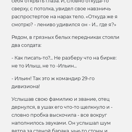
себя открыть глаза. И, словно откуда-то
сверху, с потолка, увидел свое навзничь
распростертое на нарах тело. «Откуда же я
смотрю? - лениво удивился он - И... где я?»
Рядом, в грязных белых передниках стояли
два солдата:
- Как писать-то?... Не разберу что на бирке:
не то Илыш, не то -Ильин...
- Ильин! Так это ж командир 29-го
дивизиона!
Услышав свою фамилию и звание, отец
дернулся, в ушах его что-то щелкнуло и -
словно пробка выскочила - все вокруг
наполнилось звуками. Он услышал шум
ветра за стеной барака, чьи-то стоны и