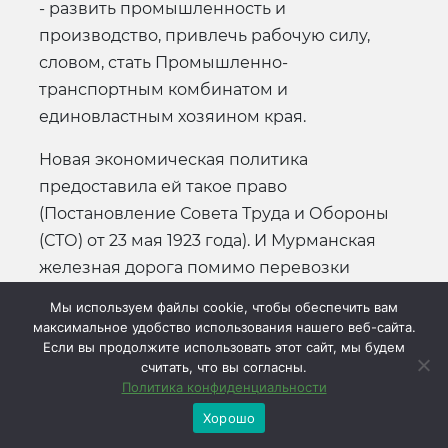
- развить промышленность и
производство, привлечь рабочую силу,
словом, стать Промышленно-
транспортным комбинатом и
единовластным хозяином края.
Новая экономическая политика
предоставила ей такое право
(Постановление Совета Труда и Обороны
(СТО) от 23 мая 1923 года). И Мурманская
железная дорога помимо перевозки
грузов занялась эксплуатацией природных
Мы используем файлы cookie, чтобы обеспечить вам
богатств Карело-Мурманского края. А это
максимальное удобство использования нашего веб-сайта.
Если вы продолжите использовать этот сайт, мы будем
были: лес, рыба и хранившиеся в недрах
считать, что вы согласны.
земли полезные ископаемые. Решала
Политика конфиденциальности
Дорога и вопросы заселения Кольского
Хорошо
полуострова («Желстрой»). Используя труд