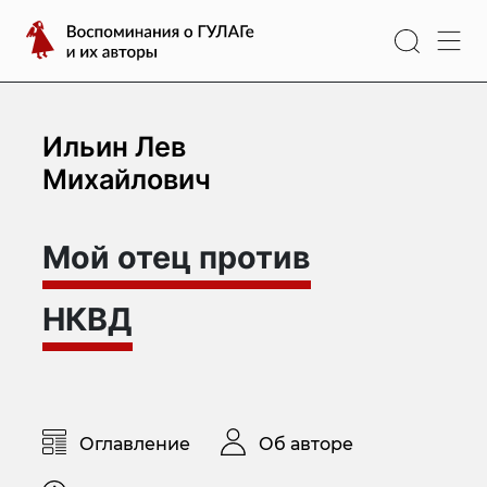
Перейти
Воспоминания
к
о
содержимому
ГУЛАГе
и
их
Ильин Лев
авторы
Михайлович
Мой отец против
НКВД
Оглавление
Об авторе