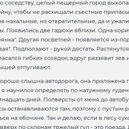
по соседству, целый пещерный город выкопал
йну, чтобы не расхищали съестные припасы,
не нахальные, но отвратительные, да и ужал
ы. Появились две гадюки вблизи. Одна кори
убянка". Другая посветлей - появляется из-
ая". Подползают - рукой достать. Растянутс
асался гибких соседок; вдруг раззявит зев
мышей отпугивают.
 Хорошо слышна автодорога, она проложена 
, я научился определять по натужному гуден
тнадцать дней. Полверсты от меня до автобу
сы останавливаются там, поэтому с пустым 
ься на обочине. Так и делаю, если в лесу с
 вверх по склонам тяжелый гул - это поезда.