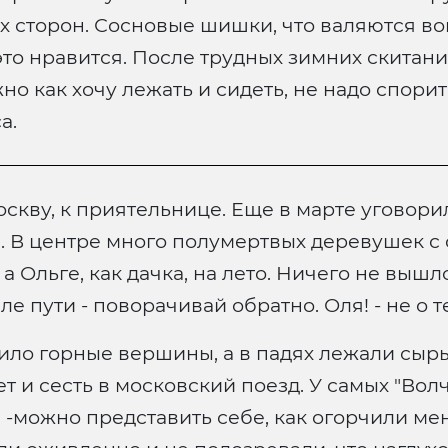
ех сторон. Сосновые шишки, что валяются во
о нравится. После трудных зимних скитаний
о как хочу лежать и сидеть, не надо спорить
а.
скву, к приятельнице. Еще в марте уговори
е. В центре много полумертвых деревушек 
а Ольге, как дачка, на лето. Ничего не вышл
е пути - поворачивай обратно. Оля! - не о т
ило горные вершины, а в падях лежали сыры
т и сесть в московский поезд. У самых "Волч
-можно представить себе, как огорчили меня