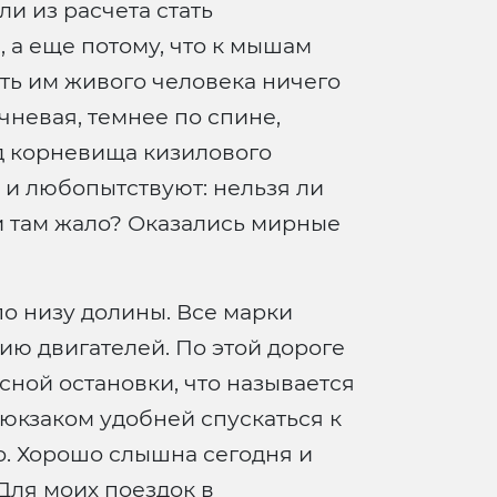
и из расчета стать
 а еще потому, что к мышам
ить им живого человека ничего
чневая, темнее по спине,
под корневища кизилового
я и любопытствуют: нельзя ли
 и там жало? Оказались мирные
по низу долины. Все марки
ию двигателей. По этой дороге
сной остановки, что называется
рюкзаком удобней спускаться к
ухо. Хорошо слышна сегодня и
 Для моих поездок в