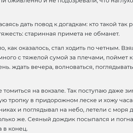
ли оживленно и не подозревали, что наглухо
саясь дать повод к догадкам: кто такой так 
 тяжесть: старинная примета не обманет.
, как оказалось, стал ходить по четным. Взя
омного с тяжелой сумой за плечами, поймет 
ь. ждать вечера, волноваться, поглядывать
не томиться на вокзале. Так поступаю даже з
 тропку в придорожном леске и хожу часам
никах и поглядывал на небо, летели с моря 
олько же. Сеяный дождик посыпался и погна
 в конец.