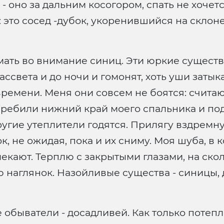
 оно за дальним косогором, спать не хочетс
 это сосед -дубок, укоренившийся на склон
мать во внимание синиц. Эти юркие сущест
рассвета и до ночи и гомонят, хоть уши заты
 времени. Меня они совсем не боятся: счита
ребили нижний край моего спальника и под
другие утеплители годятся. Прилягу вздремн
, не ожидая, пока и их сниму. Моя шуба, в 
екают. Терплю с закрытыми глазами, на скол
 наглянок. Назойливые существа - синицы, д
 обыватели - досадливей. Как только потепл