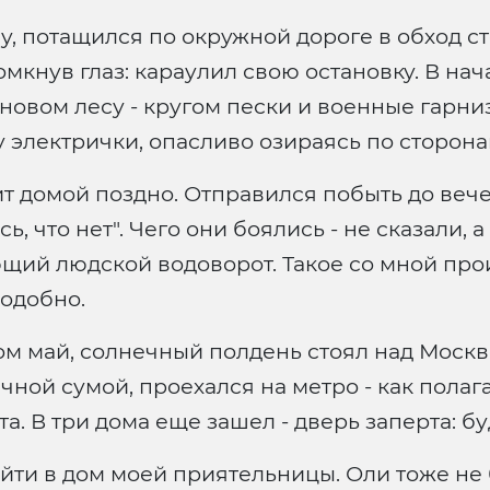
ву, потащился по окружной дороге в обход с
омкнув глаз: караулил свою остановку. В на
сновом лесу - кругом пески и военные гарн
 электрички, опасливо озираясь по сторона
 домой поздно. Отправился побыть до вече
, что нет". Чего они боялись - не сказали, а
ющий людской водоворот. Такое со мной про
одобно.
ром май, солнечный полдень стоял над Мос
ной сумой, проехался на метро - как полага
а. В три дома еще зашел - дверь заперта: бу
йти в дом моей приятельницы. Оли тоже не б