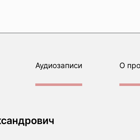
Аудиозаписи
О пр
ксандрович