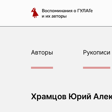
авторы
Перейти
Воспоминания
к
о
содержимому
ГУЛАГе
и
их
авторы
Авторы
Рукописи
Храмцов Юрий Але