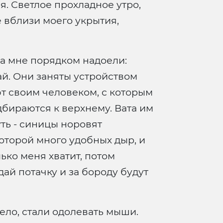
я. Светлое прохладное утро,
е вблизи моего укрытия,
ва мне порядком надоели:
кай. Они заняты устройством
ют своим человеком, с которым
бираются к верхнему. Вата им
уть - синицы норовят
которой много удобных дыр, и
ько меня хватит, потом
ай потачку и за бороду будут
ело, стали одолевать мыши.