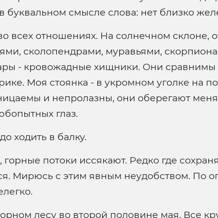
в буквальном смысле слова: нет близко же
во всех отношениях. На солнечном склоне, о
еями, сколопендрами, муравьями, скорпион
ры - кровожадные хищники. Они сравнимы 
ке. Моя стоянка - в укромном уголке на п
ницаемы и непролазны, они оберегают меня 
юбопытных глаз.
до ходить в балку.
 горные потоки иссякают. Редко где сохран
я. Мирюсь с этим явным неудобством. По опы
елегко.
орном лесу во второй половине мая. Все кр