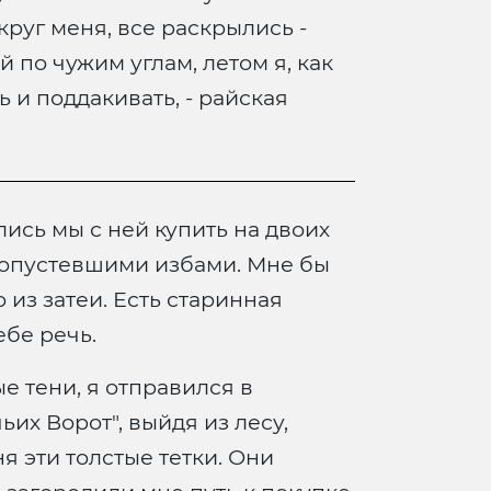
круг меня, все раскрылись -
 по чужим углам, летом я, как
 и поддакивать, - райская
лись мы с ней купить на двоих
с опустевшими избами. Мне бы
о из затеи. Есть старинная
ебе речь.
е тени, я отправился в
ьих Ворот", выйдя из лесу,
 эти толстые тетки. Они