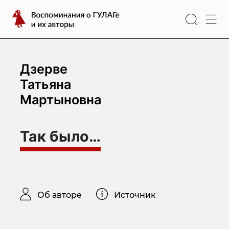
Перейти
Воспоминания
к
о
содержимому
ГУЛАГе
и
их
Дзерве
авторы
Татьяна
Мартыновна
Так было…
Об авторе
Источник