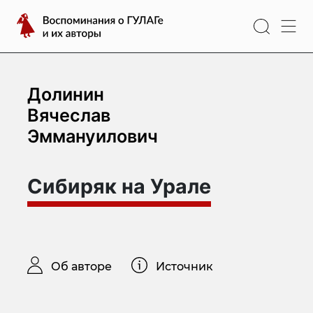
Перейти
Воспоминания
к
о
содержимому
ГУЛАГе
и
их
Долинин
авторы
Вячеслав
Эммануилович
Сибиряк на Урале
Об авторе
Источник