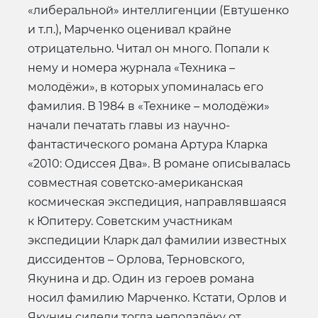
«либеральной» интеллигенции (Евтушенко
и т.п.), Марченко оценивал крайне
отрицательно. Читал он много. Попали к
нему и номера журнала «Техника –
молодёжи», в которых упоминалась его
фамилия. В 1984 в «Технике – молодёжи»
начали печатать главы из научно-
фантастического романа Артура Кларка
«2010: Одиссея Два». В романе описывалась
совместная советско-американская
космическая экспедиция, направлявшаяся
к Юпитеру. Советским участникам
экспедиции Кларк дал фамилии известных
диссидентов – Орлова, Терновского,
Якунина и др. Один из героев романа
носил фамилию Марченко. Кстати, Орлов и
Якунин сидели тогда неподалёку от