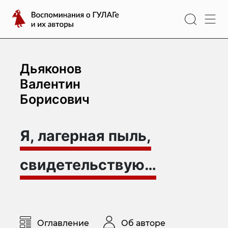
Перейти
Воспоминания
к
о
содержимому
ГУЛАГе
и
их
Дьяконов
авторы
Валентин
Борисович
Я, лагерная пыль,
свидетельствую…
Оглавление
Об авторе