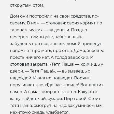
открытым ртом.
Дом они построили на свои средства, по-
своему. В нем — столовая: своих кормят по
талонам, чужих — за деньги. Поздно
вечером, темно уже, забегаешься,
забудешь про все, звезды домой приведут,
напомнят про мать, про отца. Дома, знаешь,
поесть ничего нет. А голод зверский. И
столовая закрыта. «Тетя Паша! — кричишь у
двери. — Тетя Паша!», — вызываешь с
надеждой. И она не подведет. Ворчит,
поругивает нас. «Где вас носило! Вот влетит
вам...». А сама собирает на стол. Какую-то
кашу найдет, чай, сухари. Пир горой. Стоит
тетя Паша, смотрит на нас, как уминаем мы
нехитрую снедь, улыбается.