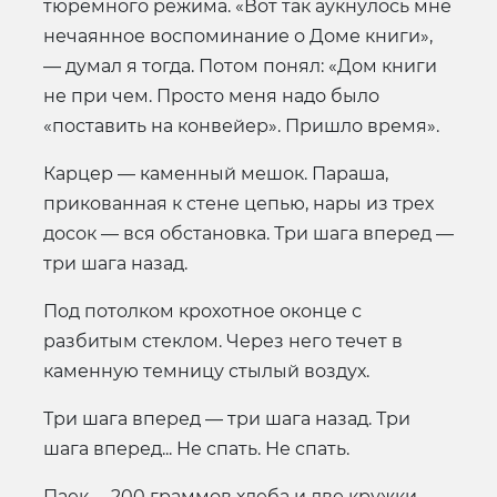
тюремного режима. «Вот так аукнулось мне
нечаянное воспоминание о Доме книги»,
— думал я тогда. Потом понял: «Дом книги
не при чем. Просто меня надо было
«поставить на конвейер». Пришло время».
Карцер — каменный мешок. Параша,
прикованная к стене цепью, нары из трех
досок — вся обстановка. Три шага вперед —
три шага назад.
Под потолком крохотное оконце с
разбитым стеклом. Через него течет в
каменную темницу стылый воздух.
Три шага вперед — три шага назад. Три
шага вперед... Не спать. Не спать.
Паек— 200 граммов хлеба и две кружки