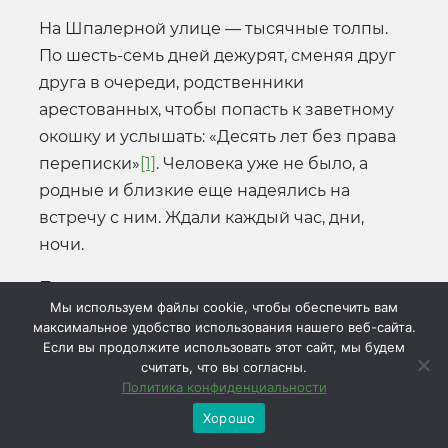
На Шпалерной улице — тысячные толпы.
По шесть-семь дней дежурят, сменяя друг
друга в очереди, родственники
арестованных, чтобы попасть к заветному
окошку и услышать: «Десять лет без права
переписки»
[1]
. Человека уже не было, а
родные и близкие еще надеялись на
встречу с ним. Ждали каждый час, дни,
ночи.
Правильно рассчитал изувер,
Мы используем файлы cookie, чтобы обеспечить вам
придумавший эту формулировку. Скажи
максимальное удобство использования нашего веб-сайта.
правду — «расстрелян», и из миллионов
Если вы продолжите использовать этот сайт, мы будем
считать, что вы согласны.
убитых надежд на справедливость, из
Политика конфиденциальности
неутешного горя вырастет гнев, который
Хорошо
сметет палачей и систему закабаления