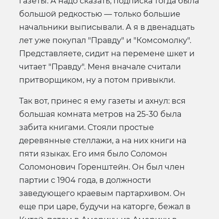
газеты. А надо сказать, подписка тогда была
большой редкостью — только большие
начальники выписывали. А я в двенадцать
лет уже покупал "Правду" и "Комсомолку".
Представляете, сидит на перемене шкет и
читает "Правду". Меня вначале считали
притворщиком, ну а потом привыкли.
Так вот, принес я ему газеты и ахнул: вся
большая комната метров на 25-30 была
забита книгами. Стояли простые
деревянные стеллажи, а на них книги на
пяти языках. Его имя было Соломон
Соломонович Горенштейн. Он был член
партии с 1904 года, в должности
заведующего краевым партархивом. Он
еще при царе, будучи на каторге, бежал в