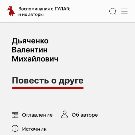
Перейти
Воспоминания
к
о
содержимому
ГУЛАГе
и
их
Дьяченко
авторы
Валентин
Михайлович
Повесть о друге
Оглавление
Об авторе
Источник