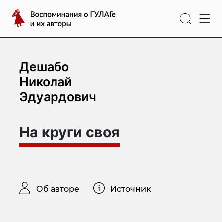
Перейти
Воспоминания
к
о
содержимому
ГУЛАГе
и
их
Дешабо
авторы
Николай
Эдуардович
На круги своя
Об авторе
Источник