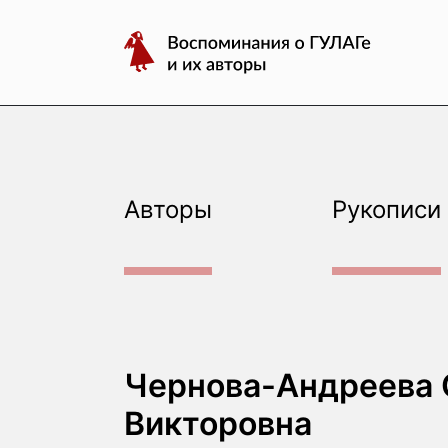
авторы
Перейти
Воспоминания
к
о
содержимому
ГУЛАГе
и
их
авторы
Авторы
Рукописи
Чернова-Андреева 
Викторовна