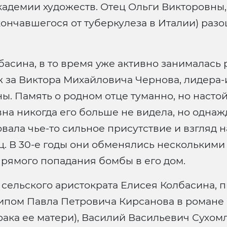
адемии художеств. Отец Ольги Викторовны,
кончавшегося от туберкулеза в Италии) раз
олбасина, в то время уже активно занимала
 за Виктора Михайловича Чернова, лидера-
ы. Память о родном отце туманно, но насто
а никогда его больше не видела, но однажды
овала чье-то сильное присутствие и взгляд н
ец. В 30-е годы они обменялись нескольким
рямого попадания бомбы в его дом.
сельского аристократа Елисея Колбасина, пи
типом Павла Петровича Кирсанова в романе 
рака ее матери), Василий Васильевич Сухомл