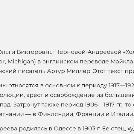
льги Викторовны Черновой-Андреевой «Хол
rbor, Michigan) в английском переводе Майкла
кий писатель Артур Миллер. Этот текст пр
 относятся в основном к периоду 1917—1921 
олюции, арест и освобождение из большевис
д. Затронут также период 1906—1917 гг., то
згнании — в Финляндии, Франции и Италии
еева родилась в Одессе в 1903 г. Ее отец,