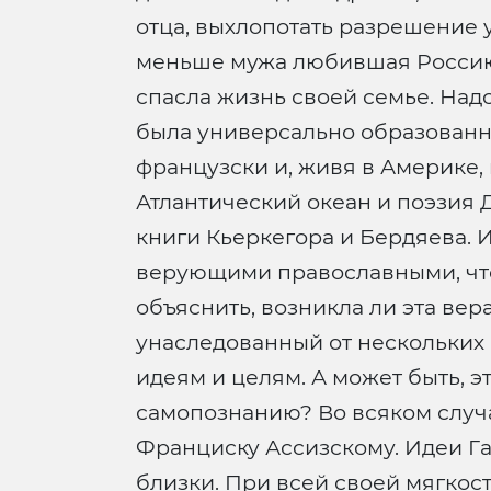
отца, выхлопотать разрешение у
меньше мужа любившая Россию, 
спасла жизнь своей семье. Надо
была универсально образованна
французски и, живя в Америке, 
Атлантический океан и поэзия 
книги Кьеркегора и Бердяева. И
верующими православными, что 
объяснить, возникла ли эта ве
унаследованный от нескольких
идеям и целям. А может быть, э
самопознанию? Во всяком случа
Франциску Ассизскому. Идеи Ган
близки. При всей своей мягкос