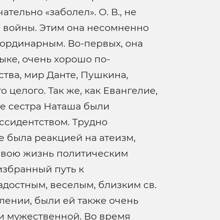
тельно «заболел». О. В., не
е войны. Этим она несомненно
е ординарным. Во-первых, она
ыке, очень хорошо по-
ства, мир Данте, Пушкина,
 целого. Так же, как Евангелие,
 ее сестра Наташа были
ссидентством. Трудно
е была реакцией на атеизм,
свою жизнь политическим
избранный путь к
достным, веселым, близким св.
влении, были ей также очень
 и мужественной. Во время