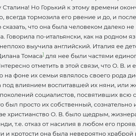
 Сталина! Но Горький к этому времени оконча
всегда тормозила его рвение и до, и посл
 сказать, что она была человеком далеко н
. Говорила по-итальянски, как на родном яз
неплохо выучила английский. Италия ее дет
1
Дилана Томаса
для нее были частями единого
нтересно отметить в этой связи, что О. В. и
на фоне их семьи являлось своего рода ди
ра под влиянием воспитавшей их няни, или ж
 поколений социалистов, посвятивших всю 
то был просто их собственный, сознательно 
е христианство О. В. было щедрым, жизнера
ди, т.е. отказ от насилия в любом его проя
ти и кротости она была невероятно храброй