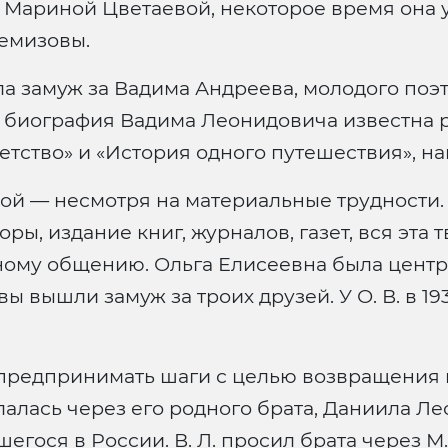
 Мариной Цветаевой, некоторое время она у 
емизовы.
ла замуж за Вадима Андреева, молодого поэ
 биография Вадима Леонидовича известна р
тство» и «История одного путешествия», нап
ой — несмотря на материальные трудности.
ы, издание книг, журналов, газет, вся эта 
ному общению. Ольга Елисеевна была центр
 вышли замуж за троих друзей. У О. В. в 1930
ал предпринимать шаги с целью возвращения 
алась через его родного брата, Даниила Ле
егося в России. В. Л. просил брата через М.