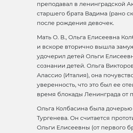
преподавал в ленинградской Ак
старшего брата Вадима (рано с
после рождения девочек.
Мать О. В., Ольга Елисеевна К
и вскоре вторично вышла замуж
удочерил детей Ольги Елисеевн
сознании детей. Ольга Викторовн
Алассио (Италия), она почувств
уверенность, что это был ее от
время блокады Ленинграда от п
Ольга Колбасина была дочерью 
Тургенева. Он считается прото
Ольги Елисеевны (от первого б