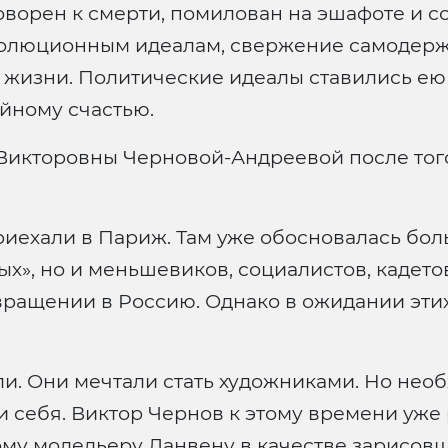
орен к смерти, помилован на эшафоте и со
олюционным идеалам, свержение самодержа
 жизни. Политические идеалы ставились ею
йному счастью.
Викторовны Черновой-Андреевой после того,
иехали в Париж. Там уже обосновалась бол
х», но и меньшевиков, социалистов, кадетов
ращении в Россию. Однако в ожидании эти
и. Они мечтали стать художниками. Но нео
и себя. Виктор Чернов к этому времени уже
ому модельеру Ланвену в качестве зарисовщ