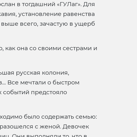
слан в тогдашний «ГУЛаг». Для
вия, установление равенства
 выше всего, зачастую в ущерб
 как она со своими сестрами и
ьшая русская колония,
... Все мечтали о быстром
х событий предстояло
бходимо было содержать семью:
 разошелся с женой. Девочек
иц. Они выполняли то, что в