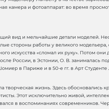
ная камера и фотоаппарат: во время просмо
бщий вид и мельчайшие детали моделей. Нес
ые стороны работы у великого модельера, он
го искусства «сломал их руку». Потом они 
после России, в Эстонии, О. В. занималась п
омиер в Париже и в 50-е гг. в Арт Студенте
ела творческая жизнь. Здесь обосновались к
ртисты. Этот исключительно живой, интелл
вался в воспоминаниях современников. Чер