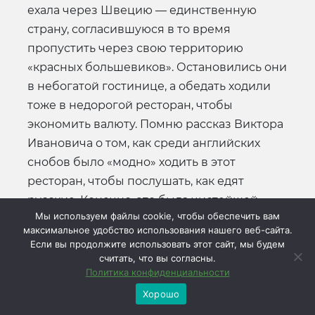
ехала через Швецию — единственную
страну, согласившуюся в то время
пропустить через свою территорию
«красных большевиков». Остановились они
в небогатой гостинице, а обедать ходили
тоже в недорогой ресторан, чтобы
экономить валюту. Помню рассказ Виктора
Ивановича о том, как среди английских
снобов было «модно» ходить в этот
ресторан, чтобы послушать, как едят
русские. Конечно, это была чистейшей
Мы используем файлы cookie, чтобы обеспечить вам
воды инсинуация и издевательство. Но все
максимальное удобство использования нашего веб-сайта.
же Англия, если не считать Эстонию, была
Если вы продолжите использовать этот сайт, мы будем
тогда первой страной, признавшей
считать, что вы согласны.
Политика конфиденциальности
Советскую власть и заключившей торговое
Хорошо
соглашение со Страной Советов. Тогда
почти весь мир резко отрицательно