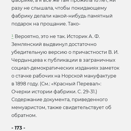
фабрике, а я все же там прожила 18 лет, ни
разу не слышала, чтобы покидающему
фабрику делали какой-нибудь памятный
подарок на прощание. Тако-
¹
Вероятно, это не так. Историк А. Ф.
Землянский выдвинул достаточно
убедительную версию о причастности B. И.
Чердынцева к публикации в заграничных
социал-демократических изданиях заметок
о стачке рабочих на Норской мануфактуре
в 1898 году. (См.: «Красный Перевал»:
Очерки истории фабрики. C. 29-31.)
Содержание документа, приведенного
мемуаристом, также свидетельствует об
обратном.
- 173 -