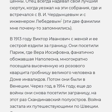
ценны. Отец всегда надевал свой лучший
сюртук, когда уезжал на эти собрания, где и
встречался с В. И. Чердынцевым и с
¹
инженером Лебедевым
(эти две фамилии
мне почему-то запомнились).
В 1913 году Виктор Иванович с женой и ее
сестрой ездили за границу. Они посетили
Париж, где Вера Иосифовна, фанатично
обожавшая Наполеона, многократно
посещала высеченную из розового
кварцита гробницу великого человека в
Доме инвалидов. Потом они были в
Венеции. Через год, в 1914 году, еще до
войны они снова посетили заграницу, на
этот раз Скандинавский полуостров. Война
застала их путешествующими по Швеции.