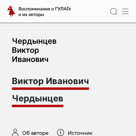
Перейти
Воспоминания
к
о
содержимому
ГУЛАГе
и
их
Чердынцев
авторы
Виктор
Иванович
Виктор Иванович
Чердынцев
Об авторе
Источник