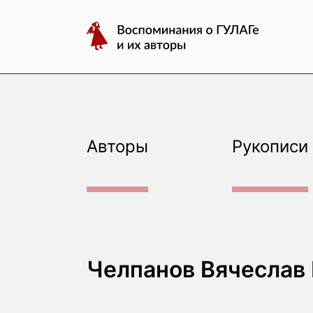
авторы
Перейти
Воспоминания
к
о
содержимому
ГУЛАГе
и
их
авторы
Авторы
Рукописи
Челпанов Вячеслав