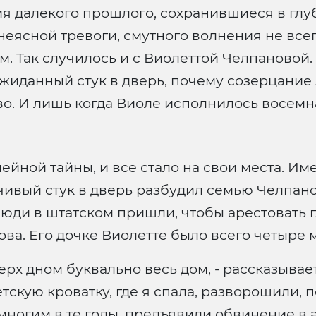
ия далекого прошлого, сохранившиеся в глу
неясной тревоги, смутного волнения не все
. Так случилось и с Виолеттой Челпановой.
еожиданный стук в дверь, почему созерцание
о. И лишь когда Виоле исполнилось восемн
йной тайны, и все стало на свои места. Им
чивый стук в дверь разбудил семью Челпано
юди в штатском пришли, чтобы арестовать г
а. Его дочке Виолетте было всего четыре м
ерх дном буквально весь дом, - рассказывае
етскую кроватку, где я спала, разворошили,
и многим в те годы, предъявили обвинение в