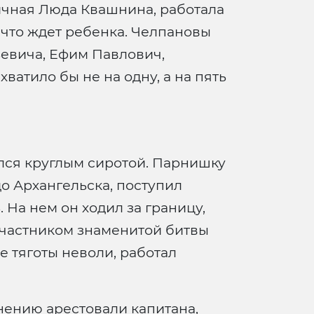
ичная Люда Квашнина, работала
 что ждет ребенка. Челпановы
ьевича, Ефим Павлович,
ватило бы не на одну, а на пять
лся круглым сиротой. Парнишку
о Архангельска, поступил
 На нем он ходил за границу,
 участником знаменитой битвы
е тяготы неволи, работал
нению арестовали капитана,