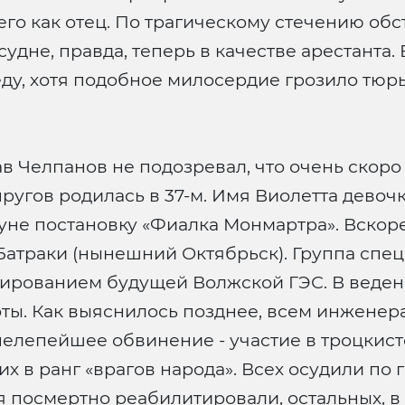
его как отец. По трагическому стечению об
удне, правда, теперь в качестве арестанта.
у, хотя подобное милосердие грозило тюрь
ав Челпанов не подозревал, что очень скоро
пругов родилась в 37-м. Имя Виолетта девоч
не постановку «Фиалка Монмартра». Вскоре 
Батраки (нынешний Октябрьск). Группа спец
ектированием будущей Волжской ГЭС. В веде
ты. Как выяснилось позднее, всем инженер
елепейшее обвинение - участие в троцкист
х в ранг «врагов народа». Всех осудили по г
я посмертно реабилитировали, остальных, в 