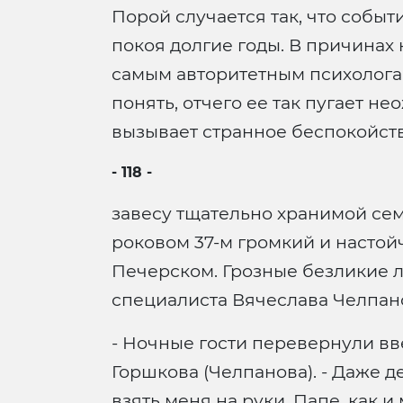
Порой случается так, что событ
покоя долгие годы. В причинах 
самым авторитетным психологам
понять, отчего ее так пугает н
вызывает странное беспокойств
- 118 -
завесу тщательно хранимой семе
роковом 37-м громкий и настой
Печерском. Грозные безликие л
специалиста Вячеслава Челпанов
- Ночные гости перевернули вв
Горшкова (Челпанова). - Даже д
взять меня на руки. Папе, как 