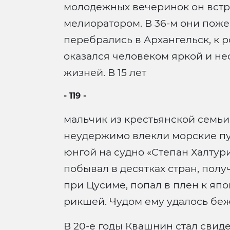
молодежных вечеринок он встр
мелиоратором. В 36-м они поже
перебрались в Архангельск, к 
оказался человеком яркой и нео
жизней. В 15 лет
- 119 -
мальчик из крестьянской семьи
неудержимо влекли морские пут
юнгой на судно «Степан Халтури
побывал в десятках стран, пол
при Цусиме, попал в плен к яп
рикшей. Чудом ему удалось беж
В 20-е годы Квашнин стал свид