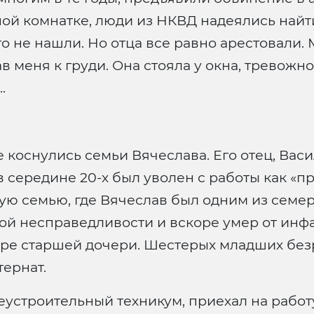
ой комнатке, люди из НКВД надеялись най
о не нашли. Но отца все равно арестовали. М
в меня к груди. Она стояла у окна, тревожно
.
 коснулись семьи Вячеслава. Его отец, Вас
 в середине 20-х был уволен с работы как «п
ю семью, где Вячеслав был одним из семеры
ой несправедливости и вскоре умер от инфар
ире старшей дочери. Шестерых младших бе
тернат.
устроительный техникум, приехал на работу