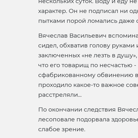
нескольких суток. Воду и еду н
характер. Он не подписал ни од
пытками порой ломались даже 
Вячеслав Васильевич вспоминал
сидел, обхватив голову руками 
заключенных «не лезть в душу»
что его товарищ по несчастью 
сфабрикованному обвинению во 
проходило какое-то важное сове
расстреляли...
По окончании следствия Вячесл
лесоповале подорвала здоровье
слабое зрение.