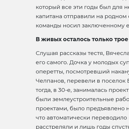
который все эти годы был для н
капитана отправили на родном с
команды носил заключенному ед
В живых осталось только трое
Слушая рассказы тестя, Вячесл
его самого. Дочка у молодых су
оперетты, посмотревший накану
Челпанов, перевели в поселок 
тогда, в 30-е, занималась про
были землеустроительные рабо
проектами, было предъявлено н
что автоматически переводило и
расстреляли и лишь годы спуст