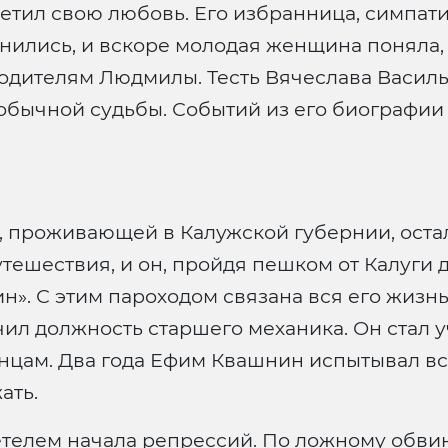
етил свою любовь. Его избранница, симпат
нились, и вскоре молодая женщина поняла,
родителям Людмилы. Тесть Вячеслава Васил
бычной судьбы. Событий из его биографии х
, проживающей в Калужской губернии, оста
ешествия, и он, пройдя пешком от Калуги д
н». С этим пароходом связана вся его жизнь.
учил должность старшего механика. Он стал
онцам. Два года Ефим Квашнин испытывал вс
ать.
етелем начала репрессий. По ложному обви