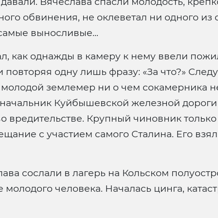
е давали. Вячеслава спасли молодость, креп
ного обвинения, не оклеветал ни одного из 
самые выносливые...
, как однажды в камеру к нему ввели пожи
и повторяя одну лишь фразу: «За что?» Сле
, молодой землемер ни о чем сокамерника н
- начальник Куйбышевской железной дороги
вредительстве. Крупный чиновник только ч
щание с участием самого Сталина. Его взяли
ава сослали в лагерь на Кольском полуостр
 молодого человека. Началась цинга, катаст