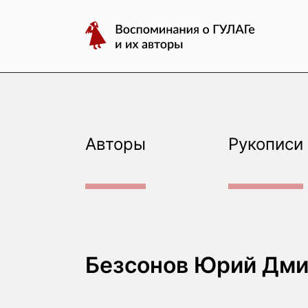
авторы
Перейти
Воспоминания
к
о
содержимому
ГУЛАГе
и
их
авторы
Авторы
Рукописи
Безсонов Юрий Дми