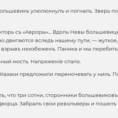
 Большевикъ улюлюкнулъ и погналъ. Зверь по
орь съ «Авроры»... Вдоль Невы большевицк
о двигаются вследъ нашему пути, — жуткое
и взрывъ неизбеженъ. Паника и мы перебиты
йный мостъ. Напряженіе спало.
 Казаки предложили переночевать у нихъ. 
, что три сотни, сторонники большевиковъ
ворца. Забралъ свои револьверы и пошелъ к