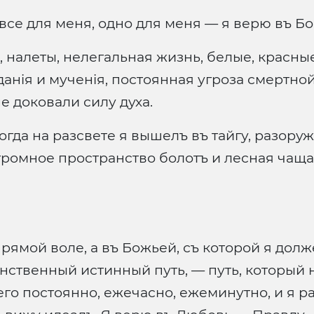
 все для меня, одно для меня — я верю въ Бо
 налеты, нелегальная жизнь, белые, красные
данія и мученія, постоянная угроза смертно
е доковали силу духа.
когда на разсвете я вышелъ въ тайгу, разору
громное пространство болотъ и лесная чаща
упрямой воле, а въ Божьей, съ которой я дол
инственный истинный путь, — путь, который 
его постоянно, ежечасно, ежеминутно, и я р