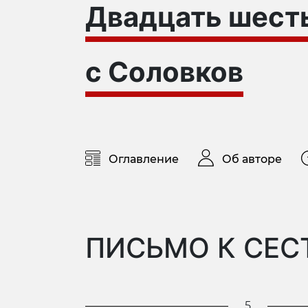
Двадцать шесть
с Соловков
Оглавление
Об авторе
ПИСЬМО К СЕС
5