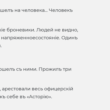
шелъ на человека... Человекъ
іе броневики. Людей не видно,
, напряженноесостояніе. Одинъ
.
Пошелъ съ ними. Прожилъ три
, арестовали весь офицерскій
ъ себе въ «Асторію».