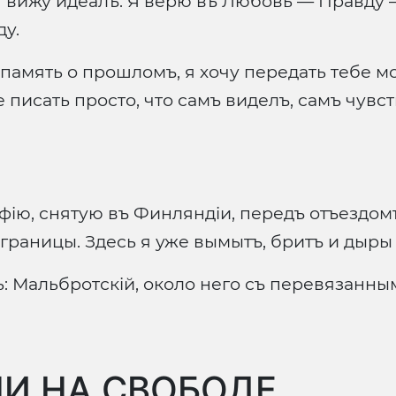
 я вижу идеалъ. Я верю въ Любовь — Правду
ду.
память о прошломъ, я хочу передать тебе м
е писать просто, что самъ виделъ, самъ чувс
фію, снятую въ Финляндіи, передъ отъездомъ
границы. Здесь я уже вымытъ, бритъ и дыры
ь: Мальбротскій, около него съ перевязанн
И НА СВОБОДЕ