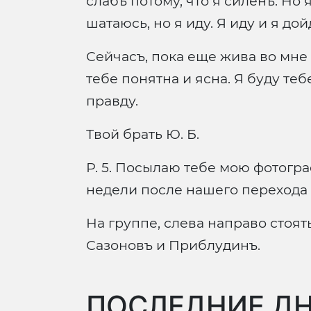
слабъ потому, что я силенъ. Но
шатаюсь, но я иду. Я иду и я дой
Сейчасъ, пока еще жива во мне 
тебе понятна и ясна. Я буду теб
правду.
Твой брать Ю. Б.
Р. 5. Посылаю тебе мою фотогра
недели после нашего перехода 
На группе, слева направо стоят
Сазоновъ и Приблудинъ.
ПОСЛЕДНИЕ ДН