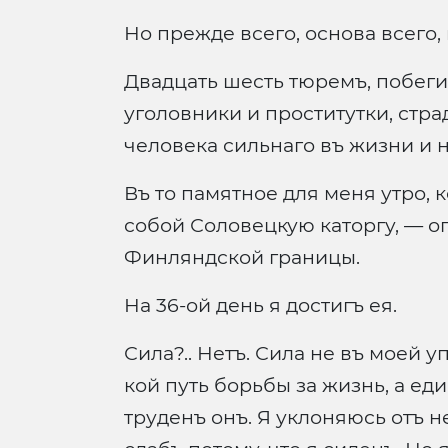
Но прежде всего, основа всего,
Двадцать шесть тюремъ, побеги,
уголовники и проститутки, стра
человека сильнаго въ жизни и н
Въ то памятное для меня утро, 
собой Соловецкую каторгу, — о
Финляндской границы.
На 36-ой день я достигъ ея.
Сила?.. Нетъ. Сила не въ моей 
кой путь борьбы за жизнь, а ед
труденъ онъ. Я уклоняюсь отъ н