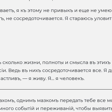
ваетъ, я къ этому не привыкъ и еще не уме
, не сосредоточивается. Я стараюсь уловит
 сколько жизни, полноты и смысла въ этихъ 
іи. Ведь въ нихъ сосредоточивается все. Я д
стливъ, — я живу. Я... я человекъ.
ахомъ, однимъ мазкомъ передать тебе все м
ного событій и переживаній, чтобы выявить