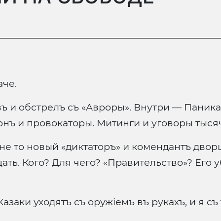
аче.
 и обстрелъ съ «Авроры». Внутри — Паника
онъ и провокаторы. Митинги и уговоры тыся
 не то новый «диктаторъ» и комендантъ двор
ать. Кого? Для чего? «Правительство»? Его 
азаки уходятъ съ оружіемъ въ рукахъ, и я с