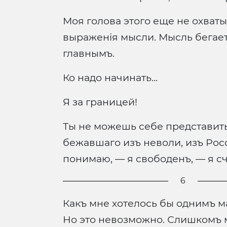
Моя голова этого еще не охваты
выраженія мысли. Мысль бегаетъ
главнымъ.
Ко надо начинать...
Я за границей!
Ты не можешь себе представить
бежавшаго изъ неволи, изъ Росс
понимаю, — я свободенъ, — я сча
6
Какъ мне хотелось бы однимъ м
Но это невозможно. Слишкомъ м