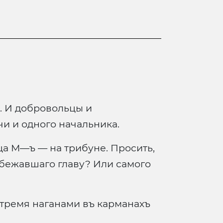
. И добровольцы и
чи и одного начальника.
ца М—ъ — на трибуне. Просить,
убежавшаго главу? Или самого
ъ тремя наганами въ карманахъ