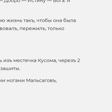
 — Добро — Истину — Бога. Я
ою жизнь такъ, чтобы она была
твовалъ, пережилъ, только
 изъ местечка Кусома, черезъ 2
 зашиты.
ыми ногами Мальсаговъ,