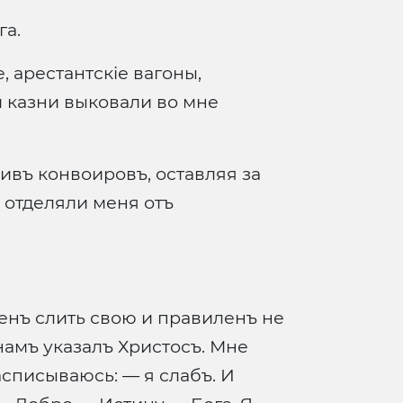
га.
, арестантскіе вагоны,
й казни выковали во мне
живъ конвоировъ, оставляя за
 отделяли меня отъ
женъ слить свою и правиленъ не
намъ указалъ Христосъ. Мне
асписываюсь: — я слабъ. И