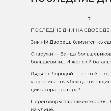
7
ПОСЛЕДНІЕ ДНИ НА СВОБОДЕ.
Зимній Дворецъ близится къ сд
Снаружи — Банды большевиковъ
большевики... И женскій баталь
Дядя съ бородой — не то А—въ,
уговариваетъ, убеждаетъ защищ
диктатора-оратора?
Переговоры парламентеровъ... К
на улице.