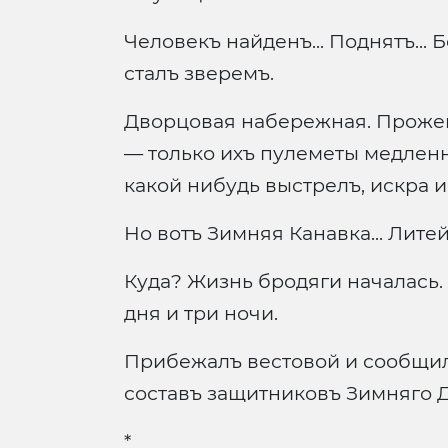
Человекъ найденъ... Поднятъ...
сталъ зверемъ.
Дворцовая набережная. Прожект
— только ихъ пулеметы медленн
какой нибудь выстрелъ, искра 
Но вотъ Зимняя Канавка... Лите
Куда? Жизнь бродяги началась.
дня и три ночи.
Прибежалъ вестовой и сообщилъ
составъ защитниковъ Зимняго Д
*