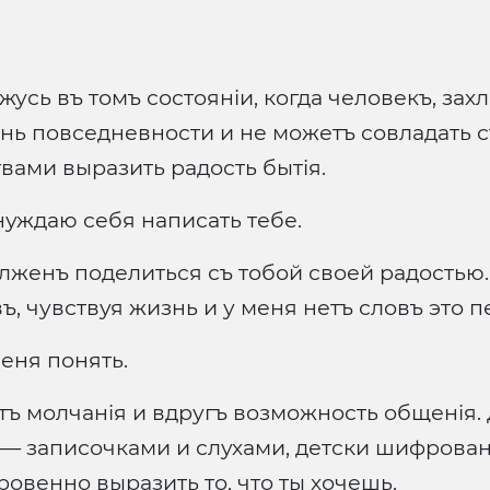
жусь въ томъ состояніи, когда человекъ, за
нь повседневности и не можетъ совладать с
вами выразить радость бытія.
нуждаю себя написать тебе.
олженъ поделиться съ тобой своей радостью. 
ъ, чувствуя жизнь и у меня нетъ словъ это п
еня понять.
етъ молчанія и вдругъ возможность общенія.
о — записочками и слухами, детски шифрова
ровенно выразить то, что ты хочешь.