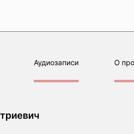
Аудиозаписи
О пр
триевич