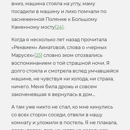
вниз, машина стояла на углу, маму
посадили в машину и лихо помчали по
заснеженной Полянке к Большому
Каменному мосту
[24]
.
Когда я несколько лет назад прочитала
«Реквием» Ахматовой, слова о «черных
Марусях»
[25]
словно эхом отозвались
воспоминанием о той страшной ночи. Я
долго стояла и смотрела вслед умчавшейся
машине, не чувствуя ни холода, ни страха,
ничего. Меня била дрожь и совсем
закоченевшая я вернулась в дом...
А там уже никто не спал, ко мне кинулись
со всех сторон соседи, отвели в нашу
комнату и уложили в постель. Я не плакала,