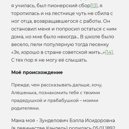
я училась, был пионерский сбор
[13]
, я
торопилась и на лестнице чуть не сбила с
ног отца, возвращавшегося с работы. Он
остановил меня и попросил остаться с ним
дома, но мне было некогда... В школе было
весело, пели популярную тогда песенку
«Эх, хорошо в стране советской жить...»
[14]
.
С тех пор я не могу её слышать.
Моё происхождение
Прежде, чем рассказывать дальше, хочу,
Алёшенька, познакомить тебя с твоими
прадедушкой и прабабушкой – моими
родителями.
Мама моя - Зунделович Бэлла Исидоровна
(в девичестве Кандель) родилась 05.01.1892