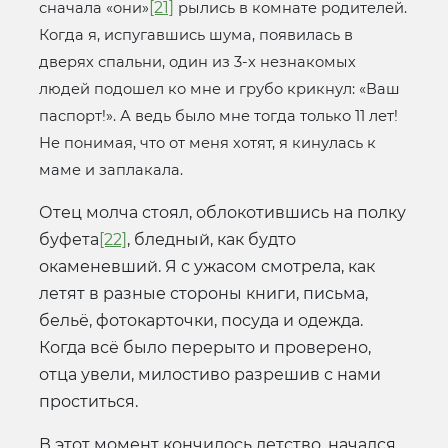
[21]
сначала «они»
рылись в комнате родителей.
Когда я, испугавшись шума, появилась в
дверях спальни, один из 3-х незнакомых
людей подошел ко мне и грубо крикнул: «Ваш
паспорт!». А ведь было мне тогда только 11 лет!
Не понимая, что от меня хотят, я кинулась к
маме и заплакала.
Отец молча стоял, облокотившись на полку
буфета
[22]
, бледный, как будто
окаменевший. Я с ужасом смотрела, как
летят в разные стороны книги, письма,
бельё, фотокарточки, посуда и одежда.
Когда всё было перерыто и проверено,
отца увели, милостиво разрешив с нами
проститься.
В этот момент кончилось детство, начался