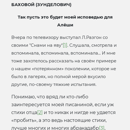
БАХОВОЙ (ЗУНДЕЛОВИЧ)
Так пусть это будет моей исповедью для
Алёши
Вчера по телевизору выступал Л.Разгон со
[1]
своими "Снами на яву"
. Слушала, смотрела и
вспоминала, вспоминала, вспоминала... И мне
тоже захотелось рассказать на своём примере
о нашем «потерянном» поколении, которое не
было в лагерях, но полной мерой вкусило
другие, по-своему тяжкие испытания.
Понимаю, что вряд ли кто-либо
заинтересуется моей писаниной, если уж
стихи отца
[2]
и то никак и нигде не удается
«пробить», а это ведь настоящие стихи,
лучше многих и многих абракадабр
[3]
,