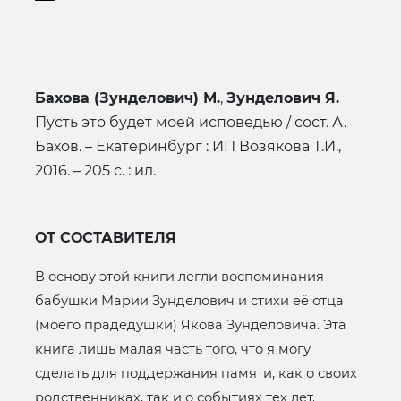
Бахова (Зунделович) М.
,
Зунделович Я.
Пусть это будет моей исповедью / сост. А.
Бахов. – Екатеринбург : ИП Возякова Т.И.,
2016. – 205 с. : ил.
ОТ СОСТАВИТЕЛЯ
В основу этой книги легли воспоминания
бабушки Марии Зунделович и стихи её отца
(моего прадедушки) Якова Зунделовича. Эта
книга лишь малая часть того, что я могу
сделать для поддержания памяти, как о своих
родственниках, так и о событиях тех лет.