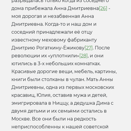
разрыдалась только когда из соседнего
дома прибежала Анна Дмитриевна
[26]
-
моя дорогая и незабвенная Анна
Дмитриевна. Когда-то и наш дом и
соседний принадлежали её отцу
известному меховому фабриканту
Дмитрию Рогаткину-Ёжикову
[27]
. После
революции их «уплотнили»
[28]
, и они
ютились в 3-х небольших комнатках.
Красивые дорогие вещи, мебель, картины,
книги были столканы в чулан. Мать Анны
Дмитриевны, одна из первых московских
красавиц, Юлия, оставив мужа и детей,
эмигрировала в Ниццу, а дедушка Дима с
двумя детьми и их семьями остались в
Москве. Все они были на редкость
неприспособленны к нашей советской