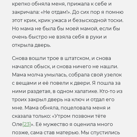
крепко обняла меня, прижала к себе и
закричала: «Не отдам!». До сих пор я помню
этот крик, крик ужаса и безысходной тоски.
Но мама не была бы моей мамой, если бы
очень быстро не взяла себя в руки и
открыла дверь.
Снова вошли трое в штатском, и снова
начался обыск, и снова ничего не нашли.
Мама молча умылась, собрала свой узелок
с вещами и её повели к двери. Я пошла за
ними раздетая, в одном халатике. Кто-то из
троих закрыл дверь на ключ и отдал его
мне. Мама обняла, поцеловала меня и
сказала только: «Утром позвони тёте
Оле
[23]
». Её мужество я оценила много
позже, сама став матерью. Мы спустились