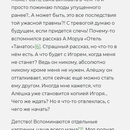
просто пожинаю плоды упущенного
ранее?.. А может быть, это все последствия
той ужасной травмы?! С тревогой думаю о
будущем, если придется слечь! Почему-то
вспомнился рассказ А.Моруа «Отель
«Танатос»
[6]
. Страшный рассказ, но что-то в
нём есть. А что будет с Игорем, когда меня
не станет? Ведь он никому, абсолютно
никому кроме меня не нужен. Алёшку он
отталкивает, хотя сейчас ещё можно стать
ему другом. Иногда мне кажется, что
Алёшка уже становится копией Игоря...
Чего же ждать? Но я что-то отвлеклась, с
чего же начать?
Детство! Вспоминаются отдельные
картинки, чаще всего мама
[7]
. Моя родная,