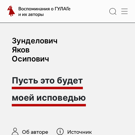
Перейти
Воспоминания
к
о
содержимому
ГУЛАГе
и
их
Зунделович
авторы
Яков
Осипович
Пусть это будет
моей исповедью
Об авторе
Источник