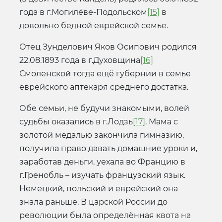
года в г.Могилёве-Подольском
[15]
в
довольно бедной еврейской семье.
Отец Зунделович Яков Осипович родился
22.08.1893 года в г.Духовщина
[16]
Смоленской тогда ещё губернии в семье
еврейского аптекаря среднего достатка.
Обе семьи, не будучи знакомыми, волей
судьбы оказались в г.Лодзь
[17]
. Мама с
золотой медалью закончила гимназию,
получила право давать домашние уроки и,
заработав деньги, уехала во Францию в
г.Гренобль – изучать французский язык.
Немецкий, польский и еврейский она
знала раньше. В царской России до
революции была определённая квота на