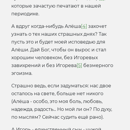
которые зачастую печатают в нашей
периодике.
А вдруг когда-нибудь Алёша
[4]
захочет
узнать о тех наших страшных днях? Так
пусть это и будет моей исповедью для
Алёши. Дай Бог, чтобы он вырос и стал
хорошим человеком, без Игоревых
завихрений и без Игорева
[5]
безмерного
эгоизма.
Страшно ведь, если задуматься: нас двое
осталось на свете, больше нет никого
(Алёша - особо, это моя боль, любовь,
надежда, радость... Но мой ли он? По духу,
по мыслям? Сейчас судить ещё рано).
А Игорь - единственный сын - чужой,