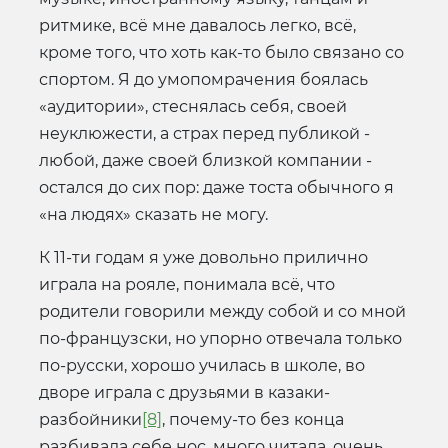
ритмике, всё мне давалось легко, всё,
кроме того, что хоть как-то было связано со
спортом. Я до умопомрачения боялась
«аудитории», стеснялась себя, своей
неуклюжести, а страх перед публикой -
любой, даже своей близкой компании -
остался до сих пор: даже тоста обычного я
«на людях» сказать не могу.
К 11-ти годам я уже довольно прилично
играла на рояле, понимала всё, что
родители говорили между собой и со мной
по-французски, но упорно отвечала только
по-русски, хорошо училась в школе, во
дворе играла с друзьями в казаки-
разбойники
[8]
, почему-то без конца
разбивала себе нос, много читала, очень