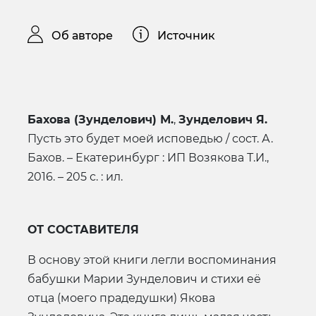
Об авторе
Источник
Бахова (Зунделович) М.
,
Зунделович Я.
Пусть это будет моей исповедью / сост. А.
Бахов. – Екатеринбург : ИП Возякова Т.И.,
2016. – 205 с. : ил.
ОТ СОСТАВИТЕЛЯ
В основу этой книги легли воспоминания
бабушки Марии Зунделович и стихи её
отца (моего прадедушки) Якова