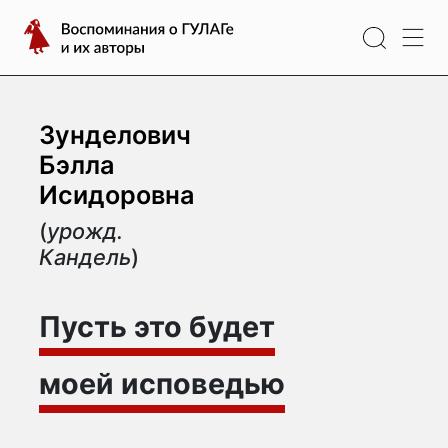
Перейти
Воспоминания
к
о
содержимому
ГУЛАГе
и
их
Зунделович
авторы
Бэлла
Исидоровна
(
урожд.
Кандель
)
Пусть это будет
моей исповедью