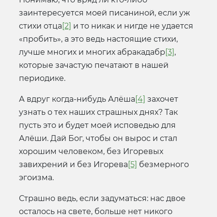
заинтересуется моей писаниной, если уж
стихи отца
[2]
и то никак и нигде не удается
«пробить», а это ведь настоящие стихи,
лучше многих и многих абракадабр
[3]
,
которые зачастую печатают в нашей
периодике.
А вдруг когда-нибудь Алёша
[4]
захочет
узнать о тех наших страшных днях? Так
пусть это и будет моей исповедью для
Алёши. Дай Бог, чтобы он вырос и стал
хорошим человеком, без Игоревых
завихрений и без Игорева
[5]
безмерного
эгоизма.
Страшно ведь, если задуматься: нас двое
осталось на свете, больше нет никого