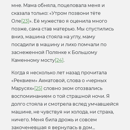
мне. Мама обняла, поцеловала меня и
сказала только: «Утром позвони тёте
Оле
[23]
». Её мужество я оценила много
позже, сама став матерью. Мы спустились
вниз, машина стояла на углу, маму
посадили в машину и лихо помчали по
заснеженной Полянке к Большому
Каменному мосту
[24]
.
Когда я несколько лет назад прочитала
«Реквием» Ахматовой, слова о «черных
Марусях»
[25]
словно эхом отозвались
воспоминанием о той страшной ночи. Я
долго стояла и смотрела вслед умчавшейся
машине, не чувствуя ни холода, ни страха,
ничего. Меня била дрожь и совсем
закоченевшая я вернулась в дом...