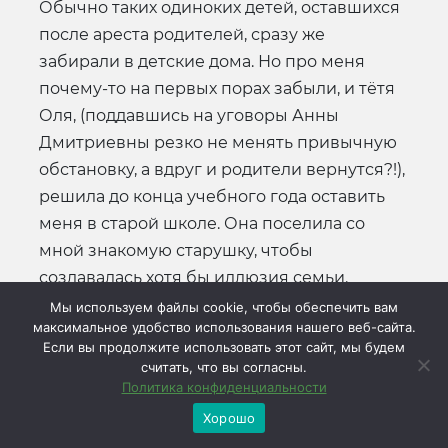
Обычно таких одиноких детей, оставшихся
после ареста родителей, сразу же
забирали в детские дома. Но про меня
почему-то на первых порах забыли, и тётя
Оля, (поддавшись на уговоры Анны
Дмитриевны резко не менять привычную
обстановку, а вдруг и родители вернутся?!),
решила до конца учебного года оставить
меня в старой школе. Она поселила со
мной знакомую старушку, чтобы
создавалась хотя бы иллюзия семьи.
Мы используем файлы cookie, чтобы обеспечить вам
Почему-то эти зимние месяцы я помню
максимальное удобство использования нашего веб-сайта.
плохо. Жила словно во сне, всё время
Если вы продолжите использовать этот сайт, мы будем
считать, что вы согласны.
прислушивалась к шагам на лестнице и,
Политика конфиденциальности
затаив дыхание, ждала, что вдруг откроется
Хорошо
дверь и появятся мама или папа... Я