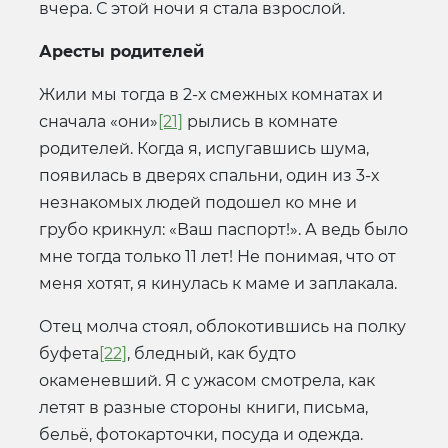
вчера. С этой ночи я стала взрослой.
Аресты родителей
Жили мы тогда в 2-х смежных комнатах и
сначала «они»
[21]
рылись в комнате
родителей. Когда я, испугавшись шума,
появилась в дверях спальни, один из 3-х
незнакомых людей подошел ко мне и
грубо крикнул: «Ваш паспорт!». А ведь было
мне тогда только 11 лет! Не понимая, что от
меня хотят, я кинулась к маме и заплакала.
Отец молча стоял, облокотившись на полку
буфета
[22]
, бледный, как будто
окаменевший. Я с ужасом смотрела, как
летят в разные стороны книги, письма,
бельё, фотокарточки, посуда и одежда.