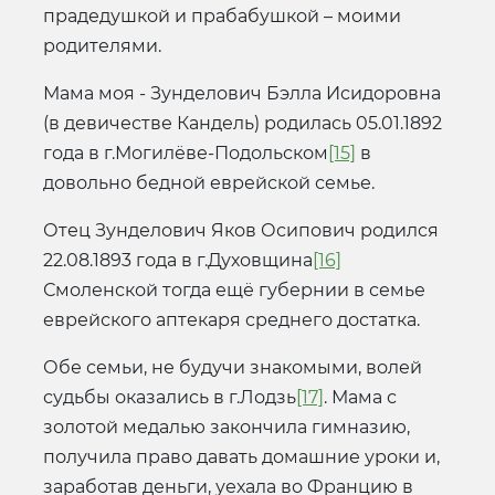
прадедушкой и прабабушкой – моими
родителями.
Мама моя - Зунделович Бэлла Исидоровна
(в девичестве Кандель) родилась 05.01.1892
года в г.Могилёве-Подольском
[15]
в
довольно бедной еврейской семье.
Отец Зунделович Яков Осипович родился
22.08.1893 года в г.Духовщина
[16]
Смоленской тогда ещё губернии в семье
еврейского аптекаря среднего достатка.
Обе семьи, не будучи знакомыми, волей
судьбы оказались в г.Лодзь
[17]
. Мама с
золотой медалью закончила гимназию,
получила право давать домашние уроки и,
заработав деньги, уехала во Францию в