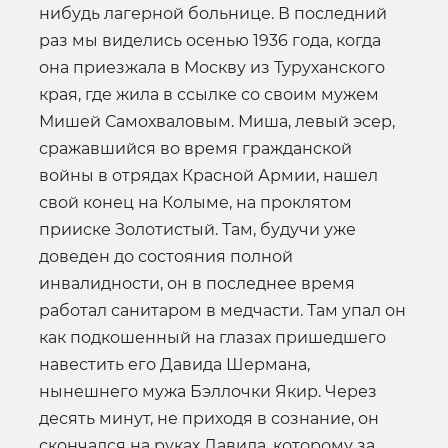
нибудь лагерной больнице. В последний
раз мы виделись осенью 1936 года, когда
она приезжала в Москву из Туруханского
края, где жила в ссылке со своим мужем
Мишей Самохваловым. Миша, левый эсер,
сражавшийся во время гражданской
войны в отрядах Красной Армии, нашел
свой конец на Колыме, на проклятом
прииске Золотистый. Там, будучи уже
доведен до состояния полной
инвалидности, он в последнее время
работал санитаром в медчасти. Там упал он
как подкошенный на глазах пришедшего
навестить его Давида Шермана,
нынешнего мужа Бэллочки Якир. Через
десять минут, не приходя в сознание, он
скончался на руках Давида, которому за