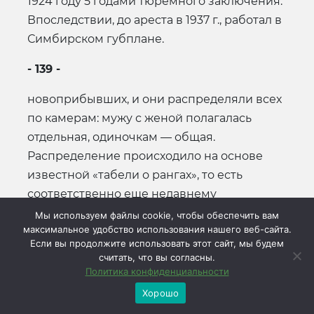
1924 году 5 годами тюремного заключения.
Впоследствии, до ареста в 1937 г., работал в
Симбирском губплане.
- 139 -
новоприбывших, и они распределяли всех
по камерам: мужу с женой полагалась
отдельная, одиночкам — общая.
Распределение происходило на основе
известной «табели о рангах», то есть
соответственно еще недавнему
положению в своей партии. В коридорах
Мы используем файлы cookie, чтобы обеспечить вам
максимальное удобство использования нашего веб-сайта.
«социалистического корпуса» существовал
Если вы продолжите использовать этот сайт, мы будем
свой «Арбат» и свое «Замоскворечье» —
считать, что вы согласны.
лучшие, более светлые и теплые, камеры, и
Политика конфиденциальности
другие — потемнее, потеснее. Нам с
Хорошо
Борисом было безразлично, куда нас