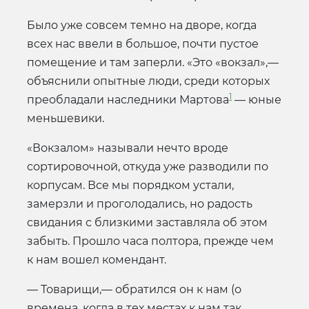
Было уже совсем темно на дворе, когда
всех нас ввели в большое, почти пустое
помещение и там заперли. «Это «вокзал»,—
объяснили опытные люди, среди которых
1
преобладали наследники Мартова
— юные
меньшевики.
«Вокзалом» называли нечто вроде
сортировочной, откуда уже разводили по
корпусам. Все мы порядком устали,
замерзли и проголодались, но радость
свидания с близкими заставляла об этом
забыть. Прошло часа полтора, прежде чем
к нам вошел комендант.
— Товарищи,— обратился он к нам (о
времена, когда в тех местах к нам так