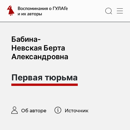
Перейти
Воспоминания
к
о
содержимому
ГУЛАГе
и
их
Бабина-
авторы
Невская Берта
Александровна
Первая тюрьма
Об авторе
Источник