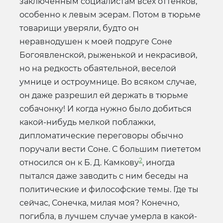
заключенным социалистам всех оттенков,
особенно к левым эсерам. Потом в тюрьме
товарищи уверяли, будто он
неравнодушен к моей подруге Соне
Богоявленской, рыженькой и некрасивой,
но на редкость обаятельной, веселой
умнице и остроумнице. Во всяком случае,
он даже разрешил ей держать в тюрьме
собачонку! И когда нужно было добиться
какой-нибудь мелкой поблажки,
дипломатические переговоры обычно
поручали вести Соне. С большим пиететом
2
относился он к Б. Д. Камкову
, иногда
пытался даже заводить с ним беседы на
политические и философские темы. Где ты
сейчас, Сонечка, милая моя? Конечно,
погибла, в лучшем случае умерла в какой-