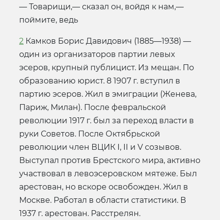
— Товарищи,— сказал он, войдя к нам,—
поймите, ведь
2
Камков Борис Давидович (1885—1938) —
один из организаторов партии левых
эсеров, крупный публицист. Из мещан. По
образованию юрист. 8 1907 г. вступил в
партию эсеров. Жил в эмиграции (Женева,
Париж, Милан). После февральской
революции 1917 г. был за переход власти в
руки Советов. После Октябрьской
революции член ВЦИК I, II и V созывов.
Выступал против Брестского мира, активно
участвовал в левоэсеровском мятеже. Был
арестован, но вскоре освобожден. Жил в
Москве. Работал в области статистики. В
1937 г. арестован. Расстрелян.