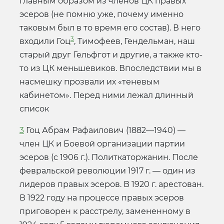
главным образом из членов ЦК правых
эсеров (не помню уже, почему именно
таковым был в то время его состав). В него
3
входили Гоц
, Тимофеев, Гендельман, наш
старый друг Гельфгот и другие, а также кто-
то из ЦК меньшевиков. Впоследствии мы в
насмешку прозвали их «теневым
кабинетом». Перед ними лежал длинный
список
3
Гоц Абрам Рафаилович (1882—1940) —
член ЦК и Боевой организации партии
эсеров (с 1906 г.). Политкаторжанин. После
февральской революции 1917 г. — один из
лидеров правых эсеров. В 1920 г. арестован.
В 1922 году на процессе правых эсеров
приговорен к расстрелу, замененному в