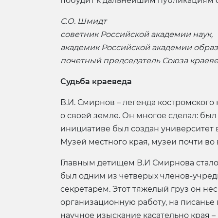
побудит к дальнейшим публикациям с
С.О. Шмидт
советник Российской академии наук,
академик Российской академии образ
почетный председатель Союза краев
Судьба краеведа
В.И. Смирнов – легенда костромского 
о своей земле. Он многое сделал: бы
инициативе был создан университет в
Музей местного края, музеи почти во
Главным детищем В.И Смирнова стало
был одним из четверых членов-учредит
секретарем. Этот тяжелый груз он нес 
организационную работу, на писанье п
научное изыскание касательно края –