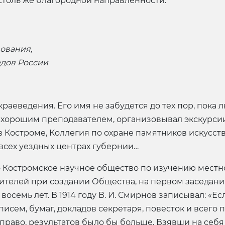
толь же благородной направленности.
ования,
едов России
краеведения. Его имя не забудется до тех пор, пока
л хорошим преподавателем, организовывал экскурсии
 Костроме, Коллегия по охране памятников искусства
 всех уездных центрах губернии…
 Костромское научное общество по изучению местно
елей при создании Общества, на первом заседании 1
восемь лет. В 1914 году В. И. Смирнов записывал: «Ес
исем, бумаг, докладов секретаря, повесток и всего 
 право, результатов было бы больше. Взявши на себ