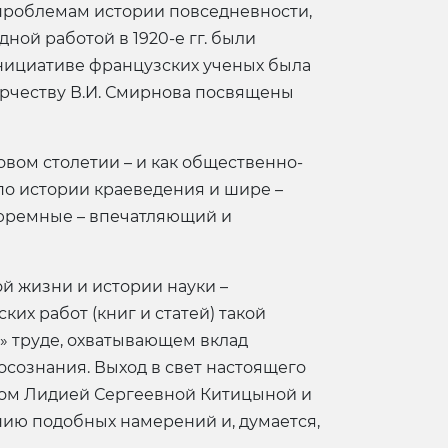
 проблемам истории повседневности,
ной работой в 1920-е гг. были
 инициативе французских ученых была
орчеству В.И. Смирнова посвящены
овом столетии – и как общественно-
 по истории краеведения и шире –
 тюремные – впечатляющий и
й жизни и истории науки –
их работ (книг и статей) такой
» труде, охватывающем вклад
осознания. Выход в свет настоящего
едом Лидией Сергеевной Китицыной и
ию подобных намерений и, думается,