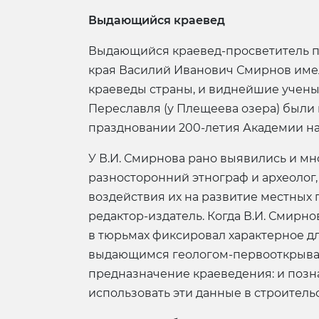
Выдающийся краевед
Выдающийся краевед-просветитель пе
края Василий Иванович Смирнов имел 
краеведы страны, и виднейшие ученые
Переславля (у Плещеева озера) были
праздновании 200-летия Академии на
У В.И. Смирнова рано выявились и мн
разносторонний этнограф и археолог,
воздействия их на развитие местных 
редактор-издатель. Когда В.И. Смирн
в тюрьмах фиксировал характерное дл
выдающимся геологом-первооткрыват
предназначение краеведения: и позна
использовать эти данные в строитель