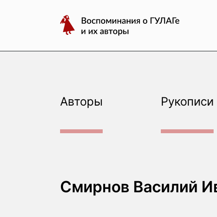
авторы
Перейти
Воспоминания
к
о
содержимому
ГУЛАГе
и
их
авторы
Авторы
Рукописи
Смирнов Василий И