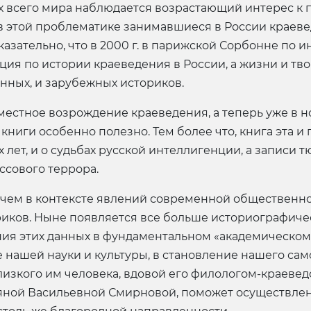
ых всего мира наблюдается возрастающий интерес к
в этой проблематике занимавшиеся в России краевед
казательно, что в 2000 г. в парижской Сорбонне по
я по истории краеведения в России, а жизни и тв
нных, и зарубежных историков.
еместное возрождение краеведения, а теперь уже в н
книги особенно полезно. Тем более что, книга эта и
 лет, и о судьбах русской интеллигенции, а записи
ссового террора.
чем в контексте явлений современной общественно
иков. Ныне появляется все больше историографическ
ия этих данных в фундаментальном «академическом
нашей науки и культуры, в становление нашего сам
близкого им человека, вдовой его филологом-краев
яной Васильевной Смирновой, поможет осуществлен