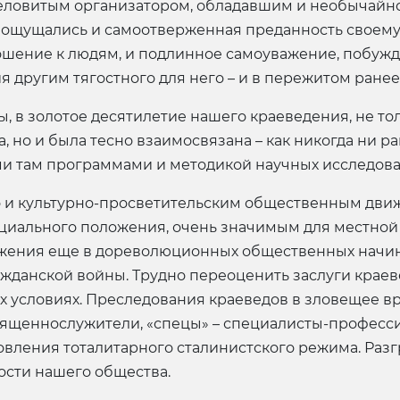
еловитым организатором, обладавшим и необычайно
– ощущались и самоотверженная преданность своему
шение к людям, и подлинное самоуважение, побужд
 другим тягостного для него – и в пережитом ранее
ды, в золотое десятилетие нашего краеведения, не т
 но и была тесно взаимосвязана – как никогда ни ра
и там программами и методикой научных исследова
о и культурно-просветительским общественным дви
социального положения, очень значимым для местной
ижения еще в дореволюционных общественных начин
жданской войны. Трудно переоценить заслуги краев
х условиях. Преследования краеведов в зловещее вр
священнослужители, «спецы» – специалисты-професс
вления тоталитарного сталинистского режима. Разгро
ости нашего общества.