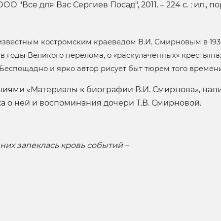
ОО "Все для Вас Сергиев Посад", 2011. – 224 с. : ил., по
звестным костромским краеведом В.И. Смирновым в 1930–
в годы Великого перелома, о «раскулаченных» крестьяна
 Беспощадно и ярко автор рисует быт тюрем того времен
ями «Материалы к биографии В.И. Смирнова», напис
а о ней и воспоминания дочери Т.В. Смирновой.
них запеклась кровь событий –