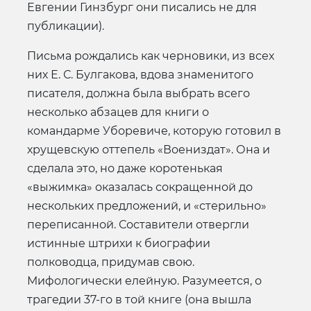
Евгении Гинзбург они писались не для
публикации).
Письма рождались как черновики, из всех
них Е. С. Булгакова, вдова знаменитого
писателя, должна была выбрать всего
несколько абзацев для книги о
командарме Уборевиче, которую готовил в
хрущевскую оттепель «Воениздат». Она и
сделала это, но даже коротенькая
«выжимка» оказалась сокращенной до
нескольких предложений, и «стерильно»
переписанной. Составители отвергли
истинные штрихи к биографии
полководца, придумав свою.
Мифологически елейную. Разумеется, о
трагедии 37-го в той книге (она вышла