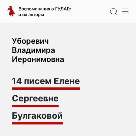
Перейти
Воспоминания
к
о
содержимому
ГУЛАГе
и
их
Уборевич
авторы
Владимира
Иеронимовна
14 писем Елене
Сергеевне
Булгаковой