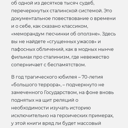
об одной из десятков тысяч судеб,
перечеркнутых сталинской системой. Это
документальное повествование о времени
и о себе, как сказано классиком,
«меморандум песчинки об оползне». Здесь
вы не найдете «сгущенных ужасов» и
пафосных обличений, как в модных нынче
фильмах про сталинизм, где невежество
соперничает с беспамятством.
В год трагического юбилея – 70-летия
«большого террора», – подчеркнуто не
замеченного Государством, на фоне вновь
поднятых на щит реляций о
необходимости изучать историю
исключительно на героических примерах,
у этой книги вряд ли будет массовый