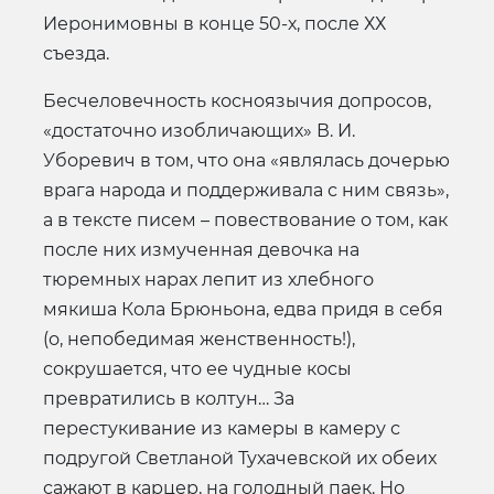
Иеронимовны в конце 50-х, после ХХ
съезда.
Бесчеловечность косноязычия допросов,
«достаточно изобличающих» В. И.
Уборевич в том, что она «являлась дочерью
врага народа и поддерживала с ним связь»,
а в тексте писем – повествование о том, как
после них измученная девочка на
тюремных нарах лепит из хлебного
мякиша Кола Брюньона, едва придя в себя
(о, непобедимая женственность!),
сокрушается, что ее чудные косы
превратились в колтун… За
перестукивание из камеры в камеру с
подругой Светланой Тухачевской их обеих
сажают в карцер, на голодный паек. Но