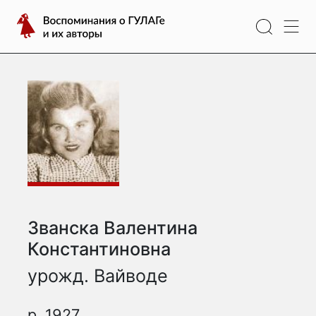
Перейти
Воспоминания
к
о
содержимому
ГУЛАГе
и
их
авторы
Званска Валентина
Константиновна
урожд. Вайводе
р. 1927