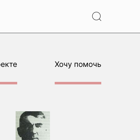
оекте
Хочу помочь