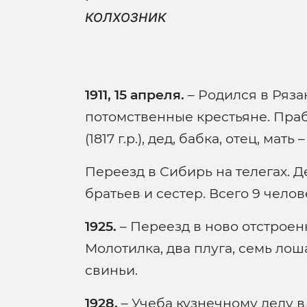
колхозник
1911, 15 апреля.
– Родился в Ряза
потомственные крестьяне. Пра
(1817 г.р.), дед, бабка, отец, мат
Переезд в Сибирь на телегах. 
братьев и сестер. Всего 9 челов
1925.
– Переезд в ново отстрое
Молотилка, два плуга, семь лош
свиньи.
1928.
– Учеба кузнечному делу в 