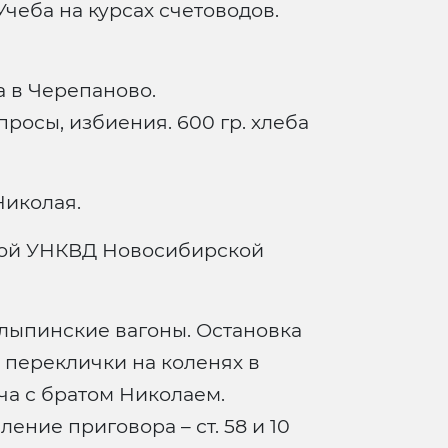
чеба на курсах счетоводов.
а в Черепаново.
просы, избиения. 600 гр. хлеба
Николая.
кой УНКВД Новосибирской
олыпинские вагоны. Остановка
 переклички на коленях в
ча с братом Николаем.
ление приговора – ст. 58 и 10