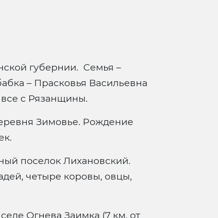
нской губернии. Семья –
бабка – Прасковья Васильевна
ь – все с Рязанщины.
Деревня Зимовье. Рождение
ек.
нный поселок Лихановский.
адей, четыре коровы, овцы,
селе Огнева Заимка (7 км. от