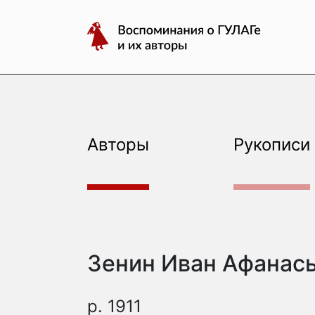
авторы
Перейти
Воспоминания
к
о
содержимому
ГУЛАГе
и
их
авторы
Авторы
Рукописи
Зенин Иван Афанас
р. 1911