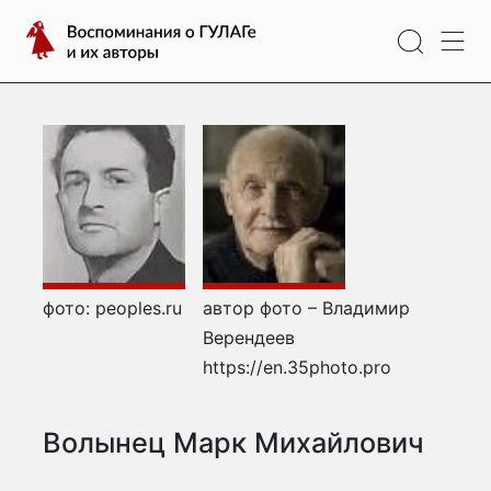
Перейти
Воспоминания
к
о
содержимому
ГУЛАГе
и
их
авторы
фото: peoples.ru
автор фото – Владимир
Верендеев
https://en.35photo.pro
Волынец Марк Михайлович