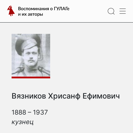
Перейти
Воспоминания
к
о
содержимому
ГУЛАГе
и
их
авторы
Вязников Хрисанф Ефимович
1888 – 1937
кузнец