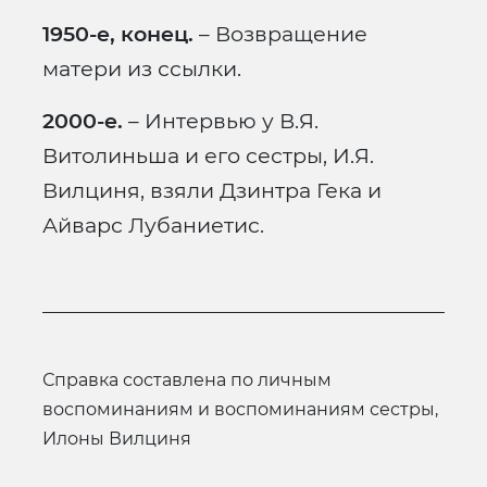
1950-е, конец.
– Возвращение
матери из ссылки.
2000-е.
– Интервью у В.Я.
Витолиньша и его сестры, И.Я.
Вилциня, взяли Дзинтра Гека и
Айварс Лубаниетис.
справка составлена по личным
воспоминаниям и воспоминаниям сестры,
Илоны Вилциня