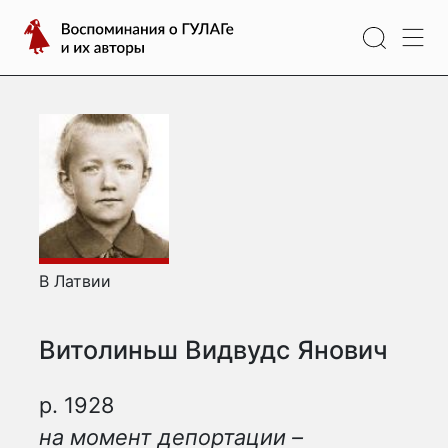
Перейти
Воспоминания
к
о
содержимому
ГУЛАГе
и
их
авторы
В Латвии
Витолиньш Видвудс Янович
р. 1928
на момент депортации –