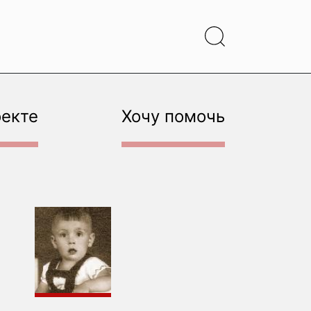
оекте
Хочу помочь