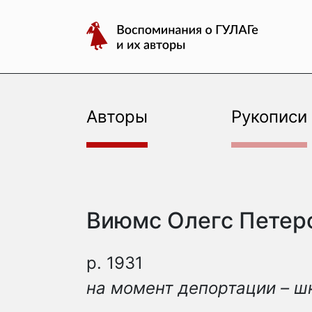
авторы
Перейти
Воспоминания
к
о
содержимому
ГУЛАГе
и
их
Авторы
Рукописи
авторы
Виюмс Олегс Петер
р. 1931
на момент депортации – ш