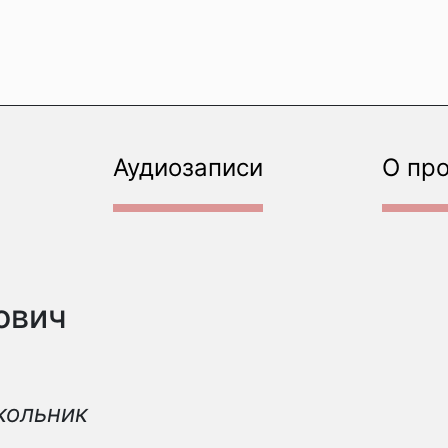
Аудиозаписи
О пр
ович
кольник