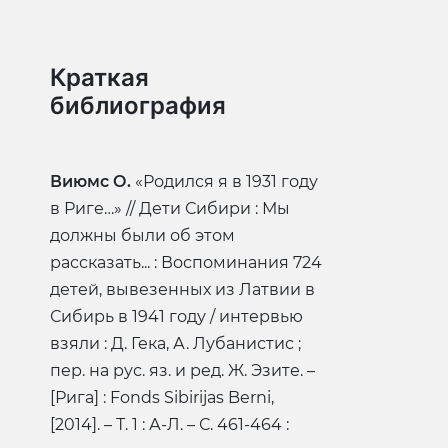
Краткая
библиография
Виюмс О.
«Родился я в 1931 году
в Риге…» // Дети Сибири : Мы
должны были об этом
рассказать... : Воспоминания 724
детей, вывезенных из Латвии в
Сибирь в 1941 году / интервью
взяли : Д. Гека, А. Лубанистис ;
пер. на рус. яз. и ред. Ж. Эзите. –
[Рига] : Fonds Sibirijas Berni,
[2014]. – Т. 1 : А-Л. – С. 461-464 :