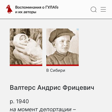
Перейти
Воспоминания
к
о
содержимому
ГУЛАГе
и
их
авторы
В Сибири
Валтерс Андрис Фрицевич
р. 1940
на момент депортации –