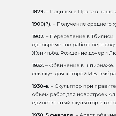
1879.
– Родился в Праге в чешск
1900(?).
– Получение среднего х
1902.
– Переселение в Тбилиси,
одновременно работа переводч
Женитьба. Рождение дочери Л
1932.
– Обвинение в шпионаже.
ссылку», для которой И.Б. выбра
1930-е.
– Скульптор при правите
объем работ для новостроек Алма
единственный скульптор в горо
1938, 5 февраля.
– Арест, обвин