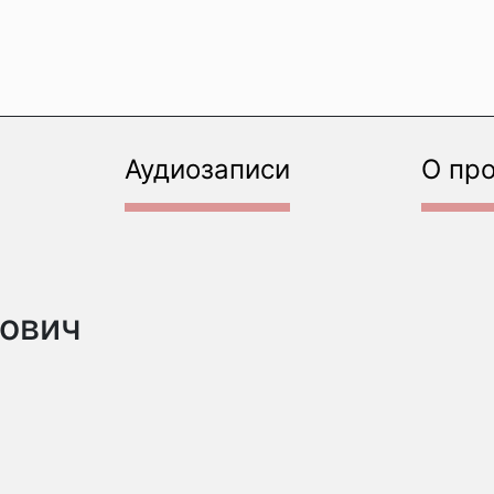
Аудиозаписи
О пр
лович