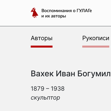
авторы
Перейти
Воспоминания
к
о
содержимому
ГУЛАГе
и
их
Авторы
Рукописи
авторы
Вахек Иван Богуми
1879 – 1938
скульптор