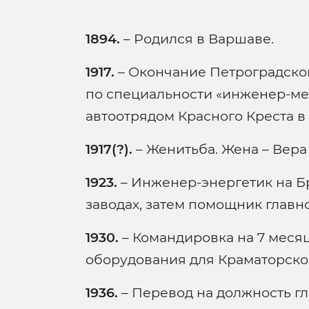
1894.
– Родился в Варшаве.
1917.
– Окончание Петроградског
по специальности «инженер-ме
автоотрядом Красного Креста в
1917(?).
– Женитьба. Жена – Вера
1923.
– Инженер-энергетик на Б
заводах, затем помощник глав
1930.
– Командировка на 7 меся
оборудования для Краматорског
1936.
– Перевод на должность г