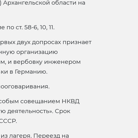
 Архангельской области на
по ст. 58-6, 10, 11.
рвых двух допросах признает
нную организацию
м, и вербовку инженером
ки в Германию.
мооговаривания.
собым совещанием НКВД
ую деятельность». Срок
СССР.
из лагеря. Переезд на