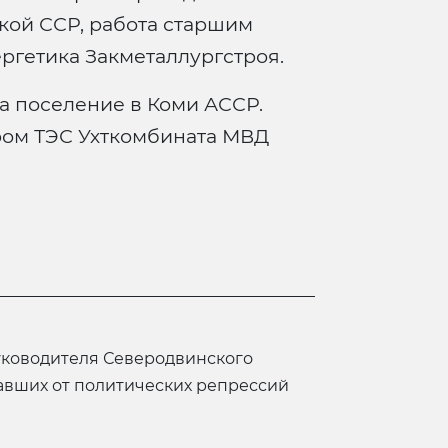
ской ССР, работа старшим
ргетика Закметаллургстроя.
на поселение в Коми АССР.
ром ТЭС Ухткомбината МВД
авших от политических репрессий