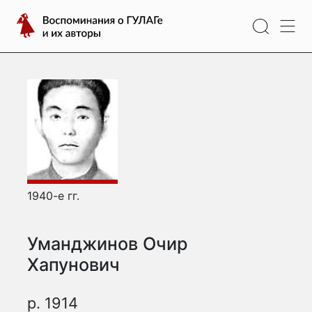
Перейти
Воспоминания
к
о
содержимому
ГУЛАГе
и
их
авторы
1940-е гг.
Уманджинов Очир
Хапунович
р. 1914