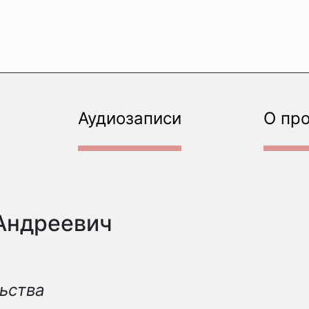
Аудиозаписи
О пр
Андреевич
ьства