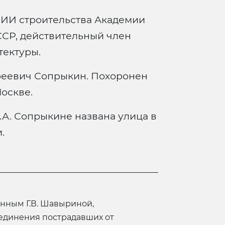
НИИ строительства Академии
ССР, действительный член
тектуры.
реевич Сопрыкин. Похоронен
оскве.
В.А. Сопрыкине названа улица в
.
единения пострадавших от