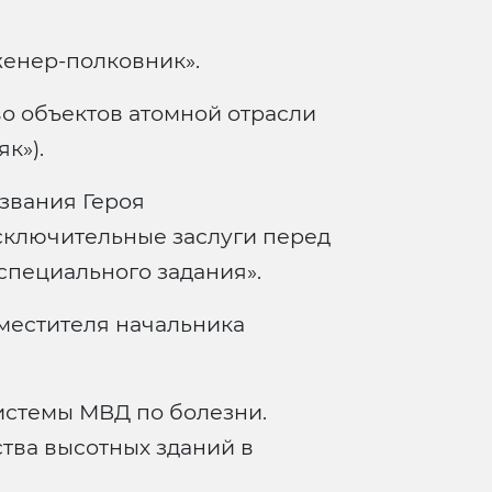
енер-полковник».
во объектов атомной отрасли
к»).
звания Героя
сключительные заслуги перед
специального задания».
местителя начальника
истемы МВД по болезни.
тва высотных зданий в