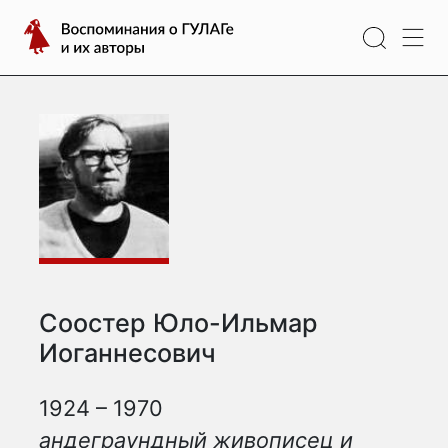
Перейти
Воспоминания
к
о
содержимому
ГУЛАГе
и
их
авторы
Соостер Юло-Ильмар
Иоганнесович
1924 – 1970
андеграундный живописец и