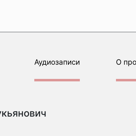
Аудиозаписи
О пр
укьянович