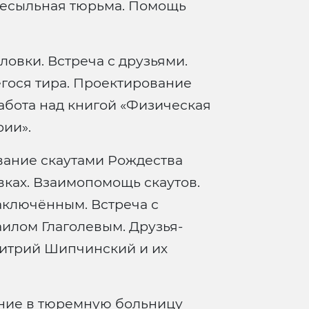
ресыльная тюрьма. Помощь
овки. Встреча с друзьями.
гося тира. Проектирование
абота над книгой «Физическая
рии».
ание скаутами Рождества
вках. Взаимопомощь скаутов.
ключённым. Встреча с
лом Глаголевым. Друзья-
митрий Шипчинский и их
ие в тюремную больницу