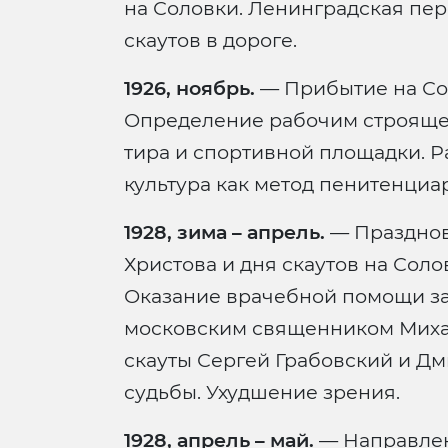
на Соловки. Ленинградская пе
скаутов в дороге.
1926, ноябрь.
— Прибытие на Сол
Определение рабочим строяще
тира и спортивной площадки. Р
культура как метод пенитенциа
1928, зима – апрель.
— Празднов
Христова и дня скаутов на Соло
Оказание врачебной помощи за
московским священником Михаи
скауты Сергей Грабовский и Д
судьбы. Ухудшение зрения.
1928, апрель – май.
— Направлен