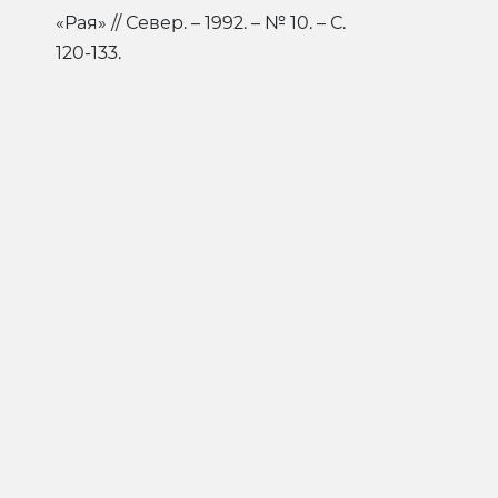
«Рая» // Север. – 1992. – № 10. – С.
120-133.