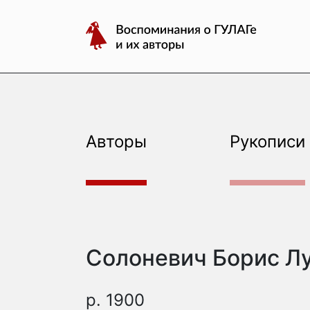
авторы
Перейти
Воспоминания
к
о
содержимому
ГУЛАГе
и
их
авторы
Авторы
Рукописи
Солоневич Борис Л
р. 1900