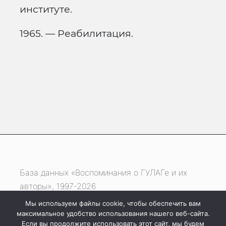
институте.
1965. — Реабилитация.
База данных «Воспоминания о ГУЛАГе и их
авторы», 1997-2026
Мы используем файлы cookie, чтобы обеспечить вам
Если вы нашли ошибку, выделите фрагмент
максимальное удобство использования нашего веб-сайта.
текста и нажмите одновременно
Если вы продолжите использовать этот сайт, мы будем