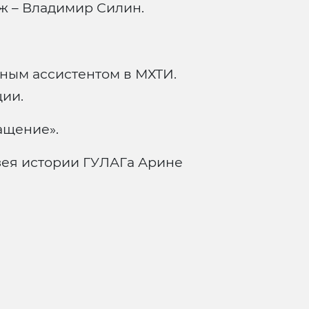
ж – Владимир Силин.
ным ассистентом в МХТИ.
ции.
ащение».
зея истории ГУЛАГа Арине