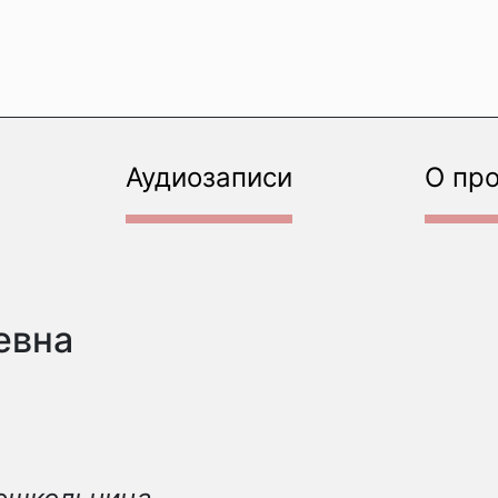
Аудиозаписи
О пр
евна