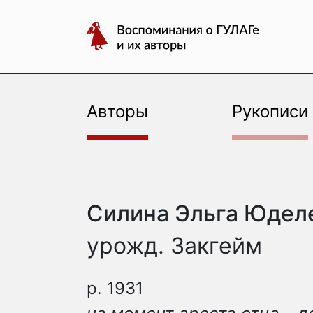
авторы
Перейти
Воспоминания
к
о
содержимому
ГУЛАГе
и
их
Авторы
Рукописи
авторы
Силина Эльга Юдел
урожд. Закгейм
р. 1931