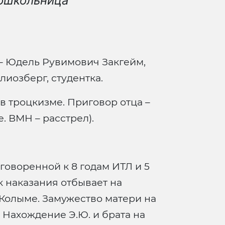
дошкольница
 – Юдель Рувимович Закгейм,
лиозберг, студентка.
 в троцкизме. Приговор отца –
е. ВМН – расстрел).
говоренной к 8 годам ИТЛ и 5
к наказания отбывает на
а Колыме. Замужество матери на
 Нахождение Э.Ю. и брата на