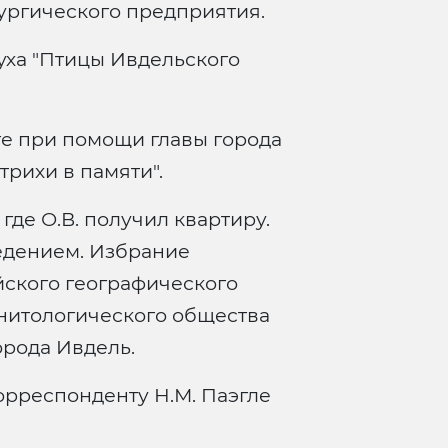
ургического предприятия.
уха "Птицы Ивдельского
ге при помощи главы города
трихи в памяти".
 где О.В. получил квартиру.
едением. Избрание
ского географического
нитологического общества
рода Ивдель.
орреспонденту Н.М. Паэгле