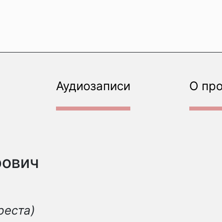
Аудиозаписи
О пр
рович
реста)