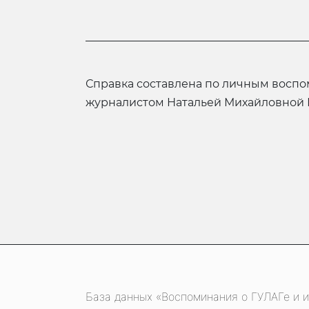
Справка составлена по личным воспоминаниям, записанным
журналистом Натальей Михайловной 
База данных «Воспоминания о ГУЛАГе и и