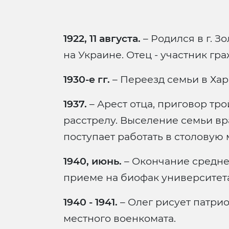
1922, 11 августа.
– Родился в г. З
на Украине. Отец - участник гр
1930-е гг.
– Переезд семьи в Хар
1937.
– Арест отца, приговор тро
расстрелу. Выселение семьи вр
поступает работать в столовую 
1940, июнь.
– Окончание средней
приеме на биофак университета
1940 - 1941.
– Олег рисует патри
местного военкомата.