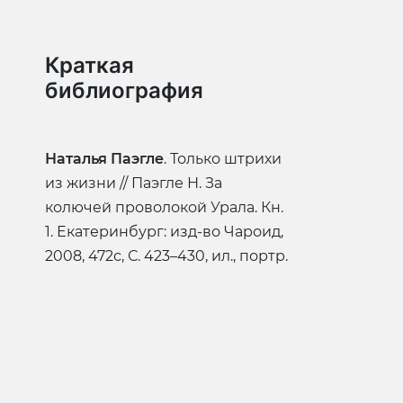
Краткая
библиография
Наталья Паэгле
. Только штрихи
из жизни // Паэгле Н. За
колючей проволокой Урала. Кн.
1. Екатеринбург: изд-во Чароид,
2008, 472с, С. 423–430, ил., портр.