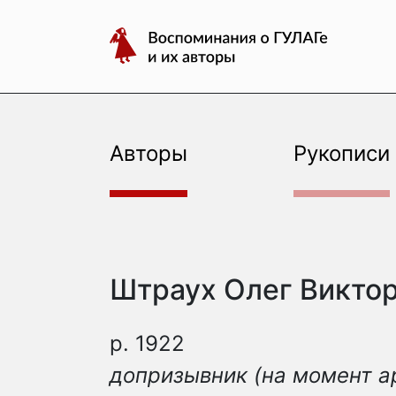
авторы
Перейти
Воспоминания
к
о
содержимому
ГУЛАГе
и
их
авторы
Авторы
Рукописи
Штраух Олег Викто
р. 1922
допризывник (на момент а