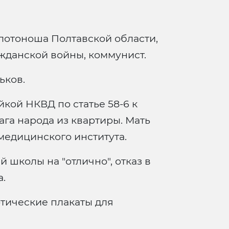
олотоноша Полтавской области,
ажданской войны, коммунист.
ьков.
йкой НКВД по статье 58-6 к
ага народа из квартиры. Мать
медицинского института.
 школы на "отлично", отказ в
.
отические плакаты для