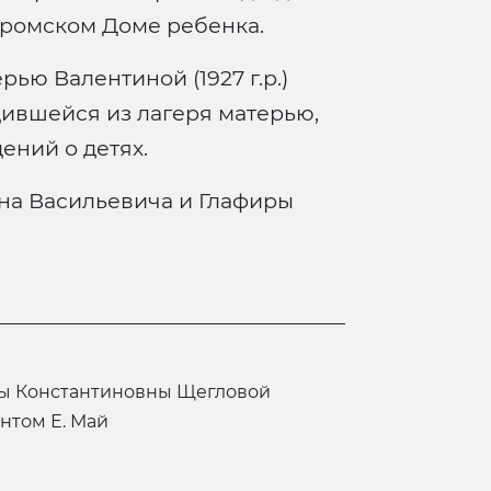
тромском Доме ребенка.
ью Валентиной (1927 г.р.)
дившейся из лагеря матерью,
ений о детях.
на Васильевича и Глафиры
нтом Е. Май