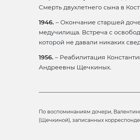
Смерть двухлетнего сына в Кос
1946.
– Окончание старшей дочер
медучилища. Встреча с освобо
которой не давали никаких свед
1956.
– Реабилитация Константи
Андреевны Щечкиных.
по воспоминаниям дочери, Валентины Константиновны Щегловой
(Щечкиной), записанных корреспонде