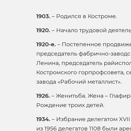
1903.
– Родился в Костроме.
1920.
– Начало трудовой деятель
1920-е.
– Постепенное продвиже
председатель фабрично-заводск
Ленина, председатель райиспо
Костромского горпрофсовета, с
завода «Рабочий металлист».
1926.
– Женитьба. Жена – Глафи
Рождение троих детей.
1934.
– Избрание делегатом XVII 
из 1956 делегатов 1108 были ар