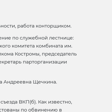
ности, работа конторщиком.
ние по служебной лестнице:
ого комитета комбината им.
лкома Костромы, председатель
екретарь парторганизации
ра Андреевна Щечкина.
съезда ВКП(б). Как известно,
естованы по обвинению в