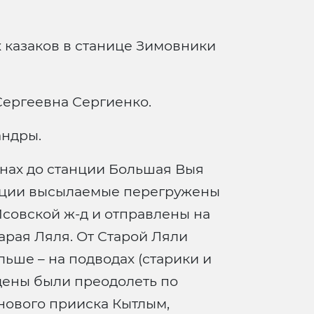
х казаков в станице Зимовники
Сергеевна Сергиенко.
андры.
онах до станции Большая Выя
анции высылаемые перегружены
совской ж-д и отправлены на
арая Ляля. От Старой Ляли
ьше – на подводах (старики и
дены были преодолеть по
нового прииска Кытлым,