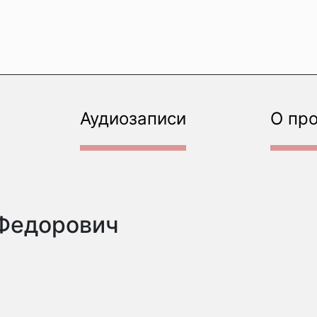
Аудиозаписи
О пр
 Федорович