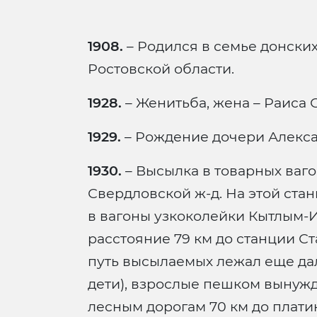
1908.
– Родился в семье донски
Ростовской области.
1928.
– Женитьба, жена – Раиса 
1929.
– Рождение дочери Алекс
1930.
– Высылка в товарных ваг
Свердловской ж-д. На этой ст
в вагоны узкоколейки Кытлым-И
расстояние 79 км до станции Ст
путь высылаемых лежал еще дал
дети), взрослые пешком вынуж
лесным дорогам 70 км до плати