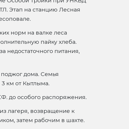
ие Особой Тройки при УНКВД
ТЛ. Этап на станцию Лесная
есоповале.
ких норм на валке леса
олнительную пайку хлеба.
за недостаточного питания,
 поджог дома. Семья
3 км от Кытлыма.
.Ф. до особого распоряжения.
из лагеря, возвращение к
иком, затем рабочим в шахте.