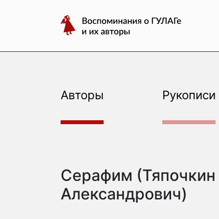
авторы
Перейти
Воспоминания
к
о
содержимому
ГУЛАГе
и
их
авторы
Авторы
Рукописи
Серафим (Тяпочкин
Александрович)