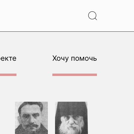
оекте
Хочу помочь