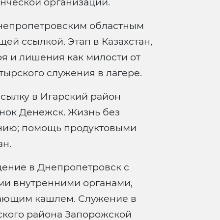
анческой организации.
епропетровским областным
щей ссылкой. Этап в Казахстан,
ря и лишения как милости от
тырского служения в лагере.
ссылку в Игарский район
анок Денежск. Жизнь без
анию; помощь продуктовыми
н.
ение в Днепропетровск с
ми внутренними органами,
шающим кашлем. Служение в
ского района Запорожской