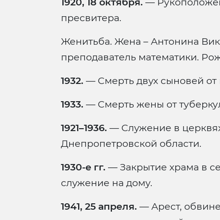
1920, 18 октября.
— Рукоположени
пресвитера.
Женитьба. Жена – Антонина Вик
преподаватель математики. Рож
1932.
— Смерть двух сыновей от 
1933.
— Смерть жены от туберку
1921–1936.
— Служение в церквя
Днепропетровской области.
1930-е гг.
— Закрытие храма в се
служение на дому.
1941, 25 апреля.
— Арест, обвине