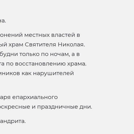
а.
гонений местных властей в
ый храм Святителя Николая.
удни только по ночам, а в
та по восстановлению храма.
омников как нарушителей
аря епархиального
оскресные и праздничные дни.
андрита.