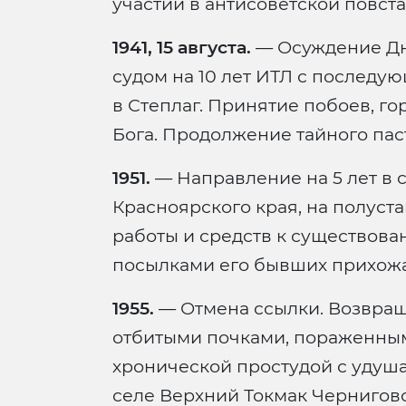
участии в антисоветской повст
1941, 15 августа.
— Осуждение Дн
судом на 10 лет ИТЛ с последую
в Степлаг. Принятие побоев, го
Бога. Продолжение тайного пас
1951.
— Направление на 5 лет в 
Красноярского края, на полуст
работы и средств к существов
посылками его бывших прихожа
1955.
— Отмена ссылки. Возвращ
отбитыми почками, пораженны
хронической простудой с уду
селе Верхний Токмак Чернигов