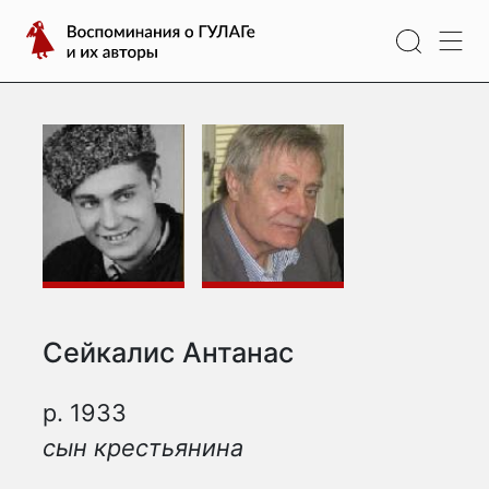
Перейти
Воспоминания
к
о
содержимому
ГУЛАГе
и
их
авторы
Сейкалис Антанас
р. 1933
сын крестьянина