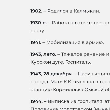
1902.
– Родился в Калмыкии.
1930-е.
– Работа на ответствен
посту.
1941.
– Мобилизация в армию.
1943, лето.
– Тяжелое ранение и 
Курской дуге. Госпиталь.
1943, 28 декабря.
– Насильствен
народа. Мать К.К. выслана в т
станцию Кормиловка Омской об
1944.
– Выписка из госпиталя, э
Половинка Молотовской (ныне П