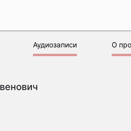
Аудиозаписи
О пр
рвенович