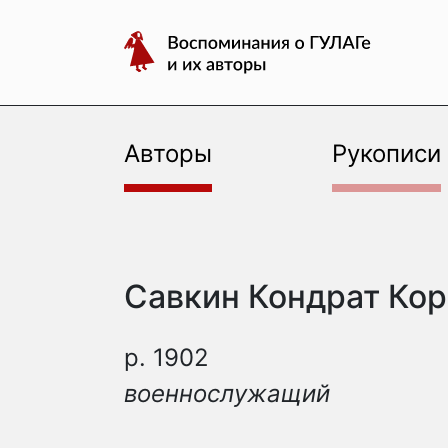
авторы
Перейти
Воспоминания
к
о
содержимому
ГУЛАГе
и
их
Авторы
Рукописи
авторы
Савкин Кондрат Ко
р. 1902
военнослужащий