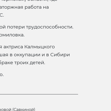
аторжная работа на
С.
ой потери трудоспособности.
рмиловка.
я актриса Калмыцкого
шая в оккупации и в Сибири
браке троих детей.
ю.
новой (Савкиной)