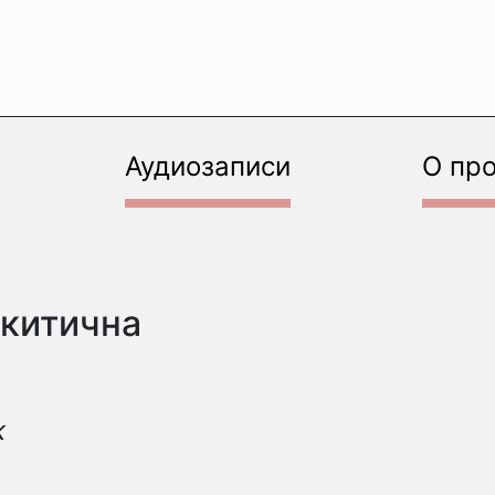
Аудиозаписи
О пр
икитична
к