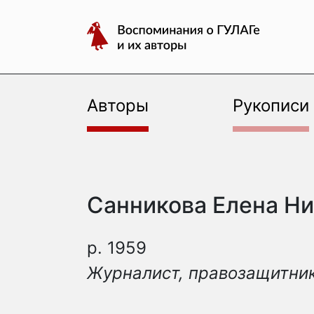
авторы
Перейти
Воспоминания
к
о
содержимому
ГУЛАГе
и
их
Авторы
Рукописи
авторы
Санникова Елена Н
р. 1959
Журналист, правозащитни