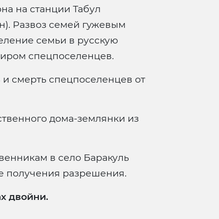
на на станции Табул
н). Развоз семей гужевым
еление семьи в русскую
диром спецпоселенцев.
 и смерть спецпоселенцев от
ственного дома-землянки из
венникам в село Баракуль
е получения разрешения.
ах двойни.