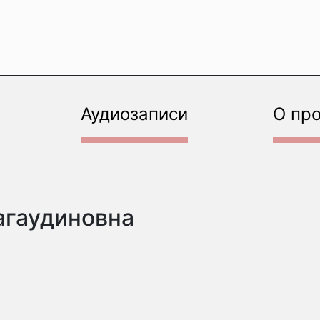
Аудиозаписи
О пр
агаудиновна