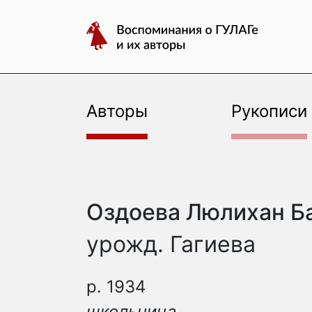
авторы
Перейти
Воспоминания
к
о
содержимому
ГУЛАГе
и
их
Авторы
Рукописи
авторы
Оздоева Люлихан Б
урожд. Гагиева
р. 1934
школьница