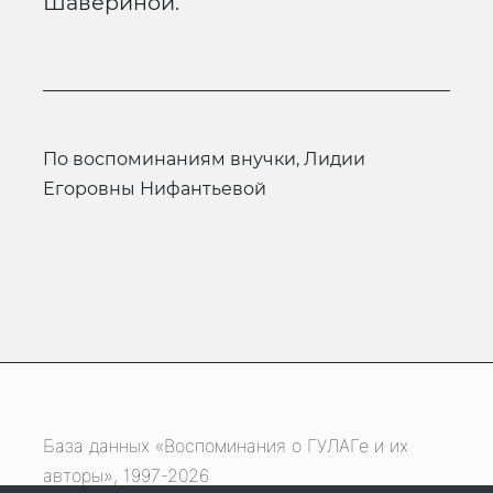
Шавериной.
по воспоминаниям внучки, Лидии
Егоровны Нифантьевой
База данных «Воспоминания о ГУЛАГе и их
авторы», 1997-2026