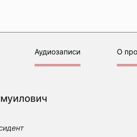
Аудиозаписи
О пр
амуилович
ссидент