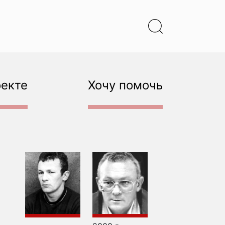
оекте
Хочу помочь