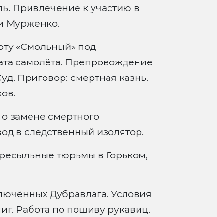
ль. Привлечение к участию в
и Мурженко.
рту «Смольный» под
ата самолёта. Препровождение
Суд. Приговор: смертная казнь.
ов.
о замене смертного
вод в следственный изолятор.
ересыльные тюрьмы в Горьком,
лючённых Дубравлага. Условия
иг. Работа по пошиву рукавиц.