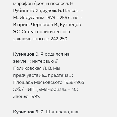
марафон / ред. и послесл. Н.
Рубинштейн; худож. Б. Пэнсон. -
М.; Иерусалим, 1979. - 256 с.: ил. -
В прил.: Черновол В., Кузнецов
Э.C. Статус политического
заключённого: с. 242-250.
Кузнецов Э.
Я родился на
земле… : интервью //
Поликовская Л. В. Мы
предчувствие… предтеча… :
Площадь Маяковского, 1958-1965
: сб. / НИПЦ «Мемориал». – М. :
Звенья, 1997.
Кузнецов Э. С.
Шаг влево, шаг