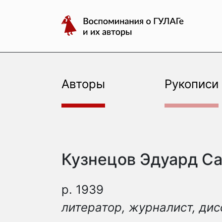
авторы
Перейти
Воспоминания
к
о
содержимому
ГУЛАГе
и
их
авторы
Авторы
Рукописи
Кузнецов Эдуард С
р. 1939
литератор, журналист, ди