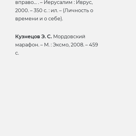
вправо… . – Иерусалим : Иврус,
2000. – 350 с. : ил. – (Личность о
времени и о себе).
Кузнецов Э. С.
Мордовский
марафон. – М. : Эксмо, 2008. – 459
с.