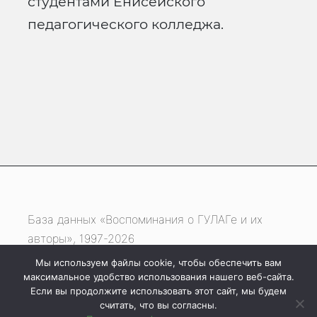
студентами Енисейского
педагогического колледжа.
База данных «Воспоминания о ГУЛАГе и их
авторы», 1997-2026
Мы используем файлы cookie, чтобы обеспечить вам
Если вы нашли ошибку, выделите фрагмент
максимальное удобство использования нашего веб-сайта.
текста и нажмите одновременно
Если вы продолжите использовать этот сайт, мы будем
считать, что вы согласны.
клавиши
Ctrl
+
Enter