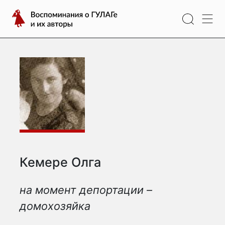
Перейти
Воспоминания
к
о
содержимому
ГУЛАГе
и
их
авторы
Кемере Олга
на момент депортации –
домохозяйка