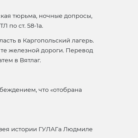
ская тюрьма, ночные допросы,
 по ст. 58-1а.
ласть в Каргопольский лагерь.
нте железной дороги. Перевод
тем в Вятлаг.
убеждением, что «отобрана
зея истории ГУЛАГа Людмиле