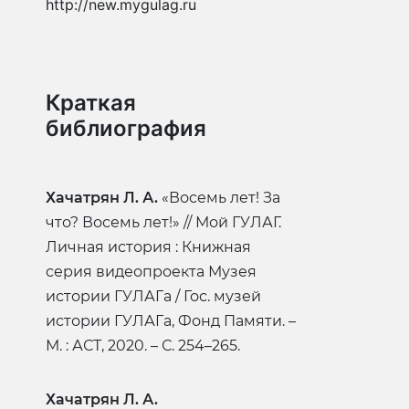
http://new.mygulag.ru
Краткая
библиография
Хачатрян Л. А.
«Восемь лет! За
что? Восемь лет!» // Мой ГУЛАГ.
Личная история : Книжная
серия видеопроекта Музея
истории ГУЛАГа / Гос. музей
истории ГУЛАГа, Фонд Памяти. –
М. : АСТ, 2020. – С. 254–265.
Хачатрян Л. А.