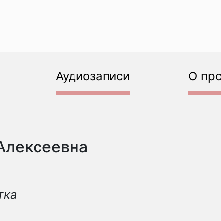
Аудиозаписи
О пр
Алексеевна
тка