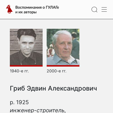
Перейти
Воспоминания
к
о
содержимому
ГУЛАГе
и
их
авторы
1940-е гг.
2000-е гг.
Гриб Эдвин Александрович
р. 1925
инженер-строитель,