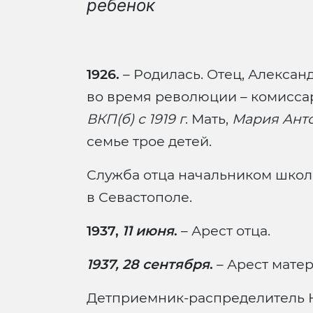
ребенок
1926.
– Родилась. Отец, Алексан
во время революции – комисса
ВКП(б) с 1919 г
. Мать,
Мария Анто
семье трое детей.
Служба отца начальником школ
в Севастополе.
1937,
11 июня
.
– Арест отца.
1937, 28 сентября
.
– Арест матер
Детприемник-распределитель Н