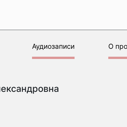
Аудиозаписи
О пр
лександровна