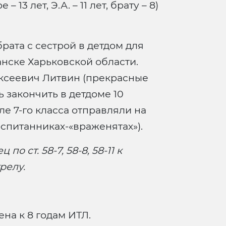
 13 лет, Э.А. – 11 лет, брату – 8)
брата с сестрой в детдом для
чанске Харьковской области.
ксеевич Литвин (прекрасные
 закончить в детдоме 10
сле 7-го класса отправляли на
оспитанниках-«враженятах»).
по ст. 58-7, 58-8, 58-11 к
релу.
на к 8 годам ИТЛ.