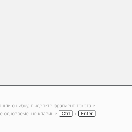
ашли ошибку, выделите фрагмент текста и
е одновременно клавиши
Ctrl
+
Enter