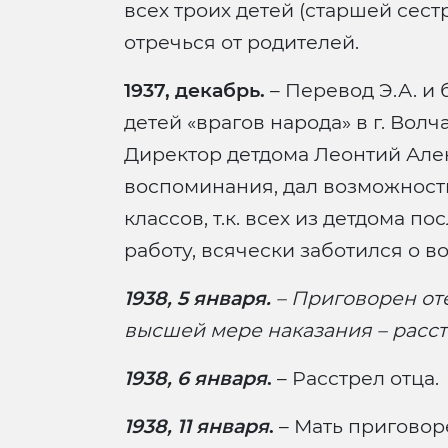
всех троих детей (старшей сестре –
отречься от родителей.
1937, декабрь.
– Перевод Э.А. и 
детей «врагов народа» в г. Вол
Директор детдома Леонтий Але
воспоминания, дал возможность
классов, т.к. всех из детдома по
работу, всячески заботился о в
1938, 5 января.
– Приговорен отец 
высшей мере наказания – расст
1938, 6 января
.
– Расстрел отца.
1938, 11 января
.
– Мать приговоре