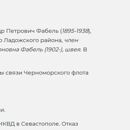
др Петрович Фабель (
1895-1938
),
р Ладожского района,
член
новна Фабель (1902-),
швея
. В
ы связи Черноморского флота
и.
КВД в Севастополе. Отказ