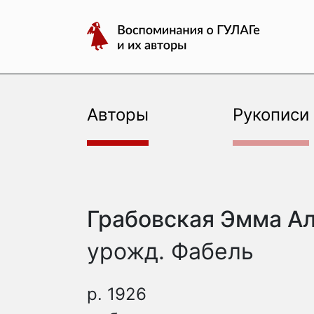
авторы
Перейти
Воспоминания
к
о
содержимому
ГУЛАГе
и
их
Авторы
Рукописи
авторы
Грабовская Эмма А
урожд. Фабель
р. 1926