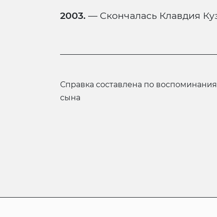
2003.
— Скончалась Клавдия Ку
Справка составлена по воспоминаниям Владимира Анатольевича Горяева,
сына