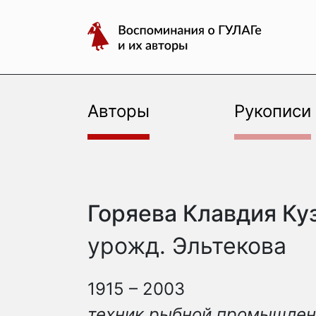
авторы
Перейти
Воспоминания
к
о
содержимому
ГУЛАГе
и
их
Авторы
Рукописи
авторы
Горяева Клавдия Ку
урожд. Эльтекова
1915 – 2003
техник рыбной промышлен