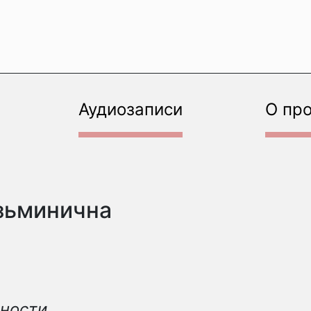
Аудиозаписи
О пр
зьминична
ности