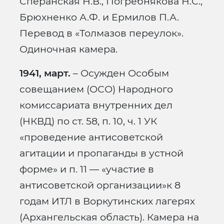
Сперанская Н.В., Погребнякова Н.С.,
Брюхненко А.Ф. и Ермилов П.А.
Перевод в «Толмазов переулок».
Одиночная камера.
1941, март.
– Осужден Особым
совещанием (ОСО) Народного
комиссариата внутренних дел
(НКВД) по ст. 58, п. 10, ч. 1 УК
«проведение антисоветской
агитации и пропаганды в устной
форме» и п. 11 — «участие в
антисоветской организации»к 8
годам ИТЛ в Воркутинских лагерях
(Архангельская область). Камера на