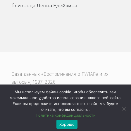
близнеца Леона Едейкина
База данных «Воспоминания о ГУЛАГе и их
авторы», 1997-2026
Мы используем файлы cookie, чтобы обеспечить вам
Если вы нашли ошибку, выделите фрагмент
максимальное удобство использования нашего веб-сайта.
текста и нажмите одновременно
Если вы продолжите использовать этот сайт, мы будем
считать, что вы согласны.
клавиши
Ctrl
+
Enter
Политика конфиденциальности
Хорошо