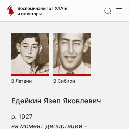
Перейти
Воспоминания
к
о
содержимому
ГУЛАГе
и
их
авторы
В Латвии
В Сибири
Едейкин Язеп Яковлевич
р. 1927
на момент депортации –